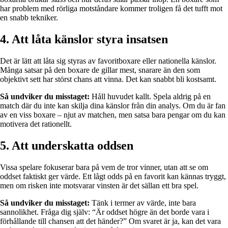
har problem med rörliga motståndare kommer troligen få det tufft mot
en snabb tekniker.
4. Att låta känslor styra insatsen
Det är lätt att låta sig styras av favoritboxare eller nationella känslor.
Många satsar på den boxare de gillar mest, snarare än den som
objektivt sett har störst chans att vinna. Det kan snabbt bli kostsamt.
Så undviker du misstaget:
Håll huvudet kallt. Spela aldrig på en
match där du inte kan skilja dina känslor från din analys. Om du är fan
av en viss boxare – njut av matchen, men satsa bara pengar om du kan
motivera det rationellt.
5. Att underskatta oddsen
Vissa spelare fokuserar bara på vem de tror vinner, utan att se om
oddset faktiskt ger värde. Ett lågt odds på en favorit kan kännas tryggt,
men om risken inte motsvarar vinsten är det sällan ett bra spel.
Så undviker du misstaget:
Tänk i termer av värde, inte bara
sannolikhet. Fråga dig själv: “Är oddset högre än det borde vara i
förhållande till chansen att det händer?” Om svaret är ja, kan det vara