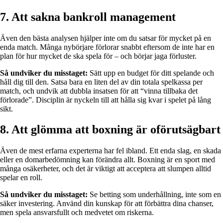
7. Att sakna bankroll management
Även den bästa analysen hjälper inte om du satsar för mycket på en
enda match. Många nybörjare förlorar snabbt eftersom de inte har en
plan för hur mycket de ska spela för – och börjar jaga förluster.
Så undviker du misstaget:
Sätt upp en budget för ditt spelande och
håll dig till den. Satsa bara en liten del av din totala spelkassa per
match, och undvik att dubbla insatsen för att “vinna tillbaka det
förlorade”. Disciplin är nyckeln till att hålla sig kvar i spelet på lång
sikt.
8. Att glömma att boxning är oförutsägbart
Även de mest erfarna experterna har fel ibland. Ett enda slag, en skada
eller en domarbedömning kan förändra allt. Boxning är en sport med
många osäkerheter, och det är viktigt att acceptera att slumpen alltid
spelar en roll.
Så undviker du misstaget:
Se betting som underhållning, inte som en
säker investering. Använd din kunskap för att förbättra dina chanser,
men spela ansvarsfullt och medvetet om riskerna.