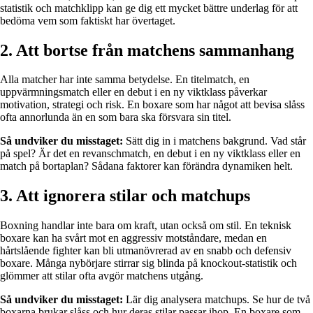
statistik och matchklipp kan ge dig ett mycket bättre underlag för att
bedöma vem som faktiskt har övertaget.
2. Att bortse från matchens sammanhang
Alla matcher har inte samma betydelse. En titelmatch, en
uppvärmningsmatch eller en debut i en ny viktklass påverkar
motivation, strategi och risk. En boxare som har något att bevisa slåss
ofta annorlunda än en som bara ska försvara sin titel.
Så undviker du misstaget:
Sätt dig in i matchens bakgrund. Vad står
på spel? Är det en revanschmatch, en debut i en ny viktklass eller en
match på bortaplan? Sådana faktorer kan förändra dynamiken helt.
3. Att ignorera stilar och matchups
Boxning handlar inte bara om kraft, utan också om stil. En teknisk
boxare kan ha svårt mot en aggressiv motståndare, medan en
hårtslående fighter kan bli utmanövrerad av en snabb och defensiv
boxare. Många nybörjare stirrar sig blinda på knockout-statistik och
glömmer att stilar ofta avgör matchens utgång.
Så undviker du misstaget:
Lär dig analysera matchups. Se hur de två
boxarna brukar slåss och hur deras stilar passar ihop. En boxare som