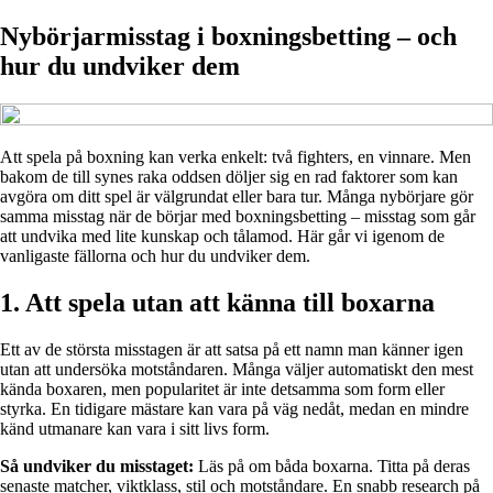
Nybörjarmisstag i boxningsbetting – och
hur du undviker dem
Att spela på boxning kan verka enkelt: två fighters, en vinnare. Men
bakom de till synes raka oddsen döljer sig en rad faktorer som kan
avgöra om ditt spel är välgrundat eller bara tur. Många nybörjare gör
samma misstag när de börjar med boxningsbetting – misstag som går
att undvika med lite kunskap och tålamod. Här går vi igenom de
vanligaste fällorna och hur du undviker dem.
1. Att spela utan att känna till boxarna
Ett av de största misstagen är att satsa på ett namn man känner igen
utan att undersöka motståndaren. Många väljer automatiskt den mest
kända boxaren, men popularitet är inte detsamma som form eller
styrka. En tidigare mästare kan vara på väg nedåt, medan en mindre
känd utmanare kan vara i sitt livs form.
Så undviker du misstaget:
Läs på om båda boxarna. Titta på deras
senaste matcher, viktklass, stil och motståndare. En snabb research på