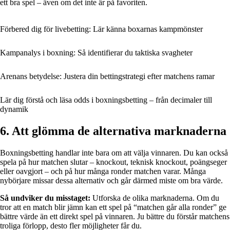
ett bra spel – även om det inte är på favoriten.
Förbered dig för livebetting: Lär känna boxarnas kampmönster
Kampanalys i boxning: Så identifierar du taktiska svagheter
Arenans betydelse: Justera din bettingstrategi efter matchens ramar
Lär dig förstå och läsa odds i boxningsbetting – från decimaler till
dynamik
6. Att glömma de alternativa marknaderna
Boxningsbetting handlar inte bara om att välja vinnaren. Du kan också
spela på hur matchen slutar – knockout, teknisk knockout, poängseger
eller oavgjort – och på hur många ronder matchen varar. Många
nybörjare missar dessa alternativ och går därmed miste om bra värde.
Så undviker du misstaget:
Utforska de olika marknaderna. Om du
tror att en match blir jämn kan ett spel på “matchen går alla ronder” ge
bättre värde än ett direkt spel på vinnaren. Ju bättre du förstår matchens
troliga förlopp, desto fler möjligheter får du.