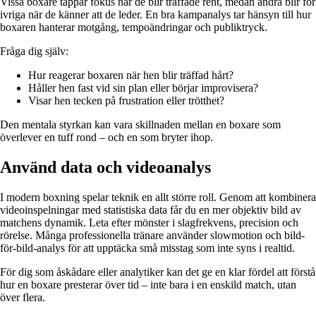
Vissa boxare tappar fokus när de blir träffade rent, medan andra blir för
ivriga när de känner att de leder. En bra kampanalys tar hänsyn till hur
boxaren hanterar motgång, tempoändringar och publiktryck.
Fråga dig själv:
Hur reagerar boxaren när hen blir träffad hårt?
Håller hen fast vid sin plan eller börjar improvisera?
Visar hen tecken på frustration eller trötthet?
Den mentala styrkan kan vara skillnaden mellan en boxare som
överlever en tuff rond – och en som bryter ihop.
Använd data och videoanalys
I modern boxning spelar teknik en allt större roll. Genom att kombinera
videoinspelningar med statistiska data får du en mer objektiv bild av
matchens dynamik. Leta efter mönster i slagfrekvens, precision och
rörelse. Många professionella tränare använder slowmotion och bild-
för-bild-analys för att upptäcka små misstag som inte syns i realtid.
För dig som åskådare eller analytiker kan det ge en klar fördel att förstå
hur en boxare presterar över tid – inte bara i en enskild match, utan
över flera.