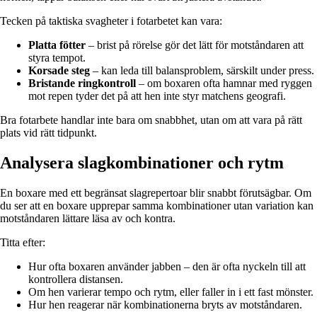
Tecken på taktiska svagheter i fotarbetet kan vara:
Platta fötter
– brist på rörelse gör det lätt för motståndaren att
styra tempot.
Korsade steg
– kan leda till balansproblem, särskilt under press.
Bristande ringkontroll
– om boxaren ofta hamnar med ryggen
mot repen tyder det på att hen inte styr matchens geografi.
Bra fotarbete handlar inte bara om snabbhet, utan om att vara på rätt
plats vid rätt tidpunkt.
Analysera slagkombinationer och rytm
En boxare med ett begränsat slagrepertoar blir snabbt förutsägbar. Om
du ser att en boxare upprepar samma kombinationer utan variation kan
motståndaren lättare läsa av och kontra.
Titta efter:
Hur ofta boxaren använder jabben – den är ofta nyckeln till att
kontrollera distansen.
Om hen varierar tempo och rytm, eller faller in i ett fast mönster.
Hur hen reagerar när kombinationerna bryts av motståndaren.