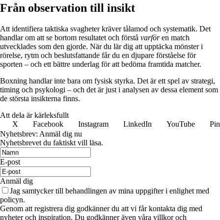
Från observation till insikt
Att identifiera taktiska svagheter kräver tålamod och systematik. Det
handlar om att se bortom resultatet och förstå
varför
en match
utvecklades som den gjorde. När du lär dig att upptäcka mönster i
rörelse, rytm och beslutsfattande får du en djupare förståelse för
sporten – och ett bättre underlag för att bedöma framtida matcher.
Boxning handlar inte bara om fysisk styrka. Det är ett spel av strategi,
timing och psykologi – och det är just i analysen av dessa element som
de största insikterna finns.
Att dela är kärleksfullt
X
Facebook
Instagram
LinkedIn
YouTube
Pin
Nyhetsbrev: Anmäl dig nu
Nyhetsbrevet du faktiskt vill läsa.
E-post
Anmäl dig
Jag samtycker till behandlingen av mina uppgifter i enlighet med
policyn.
Genom att registrera dig godkänner du att vi får kontakta dig med
nyheter och inspiration. Du godkänner även våra villkor och