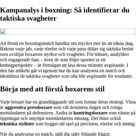
Kampanalys i boxning: Så identifierar du
taktiska svagheter
Att förstå en boxningsmatch handlar om mycket mer än att räkna slag.
Bakom varje jab, varje rörelse och varje paus döljer sig taktiska beslut
som avslöjar boxarens styrkor och svagheter. För tränare, analytiker
och engagerade fans – även de som följer sporten ur ett
bettingperspektiv – är förmågan att läsa dessa mönster avgörande. I
den här artikeln går vi igenom hur du kan analysera en match och
identifiera de taktiska svagheter som ofta blir avgörande för resultatet.
Börja med att förstå boxarens stil
Varje boxare har en grundläggande stil som formar deras strategi. Vissa
är
aggressiva pressboxare
som vill dominera ringen och tvinga
motståndaren på defensiven. Andra är
kontringsboxare
som väntar på
öppningar och utnyttjar motståndarens misstag. Det finns också
tekniska stylister
som bygger sitt spel på precision, rörelse och timing.
När du analyserar en match, ställ dig själv följande frågor: