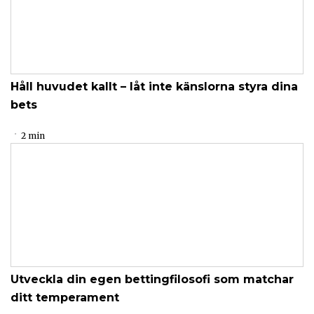
Håll huvudet kallt – låt inte känslorna styra dina
bets
2 min
Utveckla din egen bettingfilosofi som matchar
ditt temperament