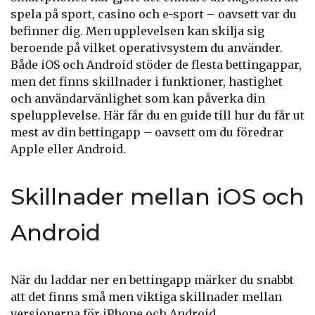
spela på sport, casino och e-sport – oavsett var du
befinner dig. Men upplevelsen kan skilja sig
beroende på vilket operativsystem du använder.
Både iOS och Android stöder de flesta bettingappar,
men det finns skillnader i funktioner, hastighet
och användarvänlighet som kan påverka din
spelupplevelse. Här får du en guide till hur du får ut
mest av din bettingapp – oavsett om du föredrar
Apple eller Android.
Skillnader mellan iOS och
Android
När du laddar ner en bettingapp märker du snabbt
att det finns små men viktiga skillnader mellan
versionerna för iPhone och Android.