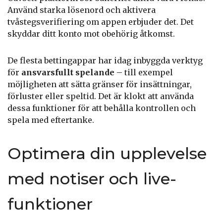
Använd starka lösenord och aktivera
tvåstegsverifiering om appen erbjuder det. Det
skyddar ditt konto mot obehörig åtkomst.
De flesta bettingappar har idag inbyggda verktyg
för
ansvarsfullt spelande
– till exempel
möjligheten att sätta gränser för insättningar,
förluster eller speltid. Det är klokt att använda
dessa funktioner för att behålla kontrollen och
spela med eftertanke.
Optimera din upplevelse
med notiser och live-
funktioner