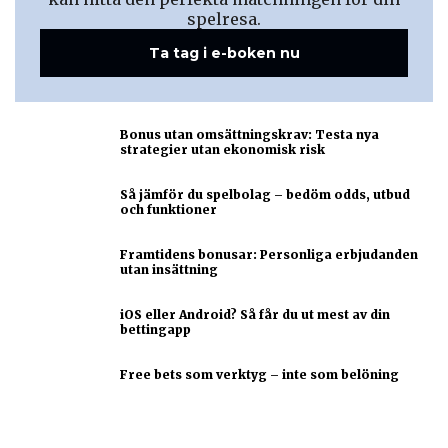
spelresa.
Ta tag i e-boken nu
Bonus utan omsättningskrav: Testa nya
strategier utan ekonomisk risk
Så jämför du spelbolag – bedöm odds, utbud
och funktioner
Framtidens bonusar: Personliga erbjudanden
utan insättning
iOS eller Android? Så får du ut mest av din
bettingapp
Free bets som verktyg – inte som belöning