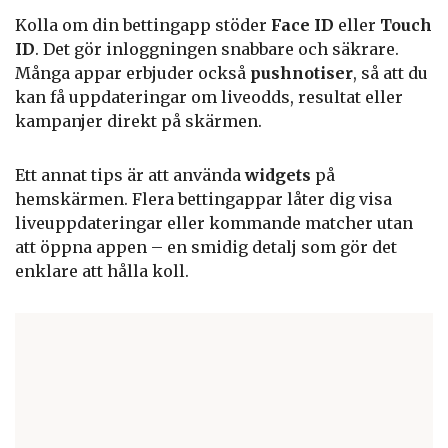
Kolla om din bettingapp stöder
Face ID
eller
Touch
ID
. Det gör inloggningen snabbare och säkrare.
Många appar erbjuder också
pushnotiser
, så att du
kan få uppdateringar om liveodds, resultat eller
kampanjer direkt på skärmen.
Ett annat tips är att använda
widgets
på
hemskärmen. Flera bettingappar låter dig visa
liveuppdateringar eller kommande matcher utan
att öppna appen – en smidig detalj som gör det
enklare att hålla koll.