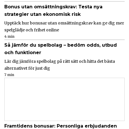
Bonus utan omsättningskrav: Testa nya
strategier utan ekonomisk risk
Upptäck hur bonusar utan omsättningskrav kan ge dig mer
spelglädje och frihet online
4 min
Så jämför du spelbolag – bedöm odds, utbud
och funktioner
Lär dig jämföra spelbolag på rätt sätt och hitta det bästa
alternativet för just dig
7 min
Framtidens bonusar: Personliga erbjudanden