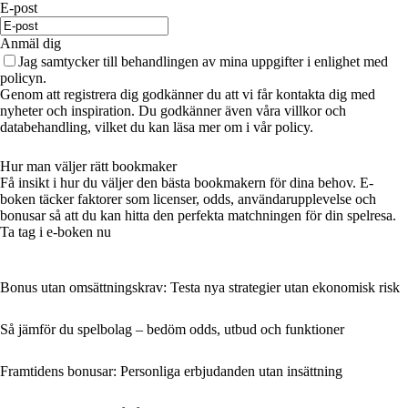
E-post
Anmäl dig
Jag samtycker till behandlingen av mina uppgifter i enlighet med
policyn.
Genom att registrera dig godkänner du att vi får kontakta dig med
nyheter och inspiration. Du godkänner även våra villkor och
databehandling, vilket du kan läsa mer om i vår policy.
Hur man väljer rätt bookmaker
Få insikt i hur du väljer den bästa bookmakern för dina behov. E-
boken täcker faktorer som licenser, odds, användarupplevelse och
bonusar så att du kan hitta den perfekta matchningen för din spelresa.
Ta tag i e-boken nu
Bonus utan omsättningskrav: Testa nya strategier utan ekonomisk risk
Så jämför du spelbolag – bedöm odds, utbud och funktioner
Framtidens bonusar: Personliga erbjudanden utan insättning