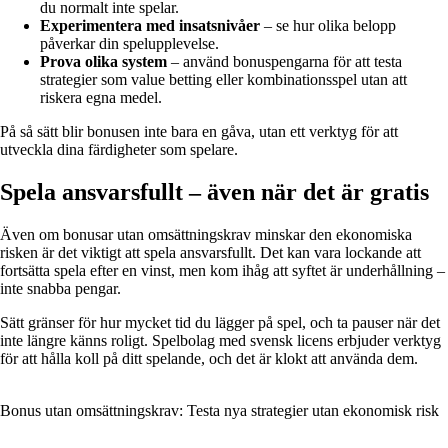
du normalt inte spelar.
Experimentera med insatsnivåer
– se hur olika belopp
påverkar din spelupplevelse.
Prova olika system
– använd bonuspengarna för att testa
strategier som value betting eller kombinationsspel utan att
riskera egna medel.
På så sätt blir bonusen inte bara en gåva, utan ett verktyg för att
utveckla dina färdigheter som spelare.
Spela ansvarsfullt – även när det är gratis
Även om bonusar utan omsättningskrav minskar den ekonomiska
risken är det viktigt att spela ansvarsfullt. Det kan vara lockande att
fortsätta spela efter en vinst, men kom ihåg att syftet är underhållning –
inte snabba pengar.
Sätt gränser för hur mycket tid du lägger på spel, och ta pauser när det
inte längre känns roligt. Spelbolag med svensk licens erbjuder verktyg
för att hålla koll på ditt spelande, och det är klokt att använda dem.
Bonus utan omsättningskrav: Testa nya strategier utan ekonomisk risk