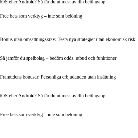
iOS eller Android? Så får du ut mest av din bettingapp
Free bets som verktyg – inte som belöning
Bonus utan omsättningskrav: Testa nya strategier utan ekonomisk risk
Så jämför du spelbolag – bedöm odds, utbud och funktioner
Framtidens bonusar: Personliga erbjudanden utan insättning
iOS eller Android? Så får du ut mest av din bettingapp
Free bets som verktyg – inte som belöning