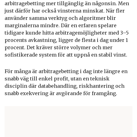
arbitragebetting mer tillgänglig än någonsin. Men
just därför har också vinsterna minskat. När fler
använder samma verktyg och algoritmer blir
marginalerna mindre. Där en erfaren spelare
tidigare kunde hitta arbitragemöjligheter med 3–5
procents avkastning, ligger de flesta i dag under 1
procent. Det kräver större volymer och mer
sofistikerade system för att uppnå en stabil vinst.
För många är arbitragebetting i dag inte längre en
snabb väg till enkel profit, utan en teknisk
disciplin där databehandling, riskhantering och
snabb exekvering är avgörande för framgång.