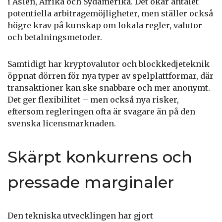
i Asien, Afrika och Sydamerika. Det ökar antalet
potentiella arbitragemöjligheter, men ställer också
högre krav på kunskap om lokala regler, valutor
och betalningsmetoder.
Samtidigt har kryptovalutor och blockkedjeteknik
öppnat dörren för nya typer av spelplattformar, där
transaktioner kan ske snabbare och mer anonymt.
Det ger flexibilitet – men också nya risker,
eftersom regleringen ofta är svagare än på den
svenska licensmarknaden.
Skärpt konkurrens och
pressade marginaler
Den tekniska utvecklingen har gjort