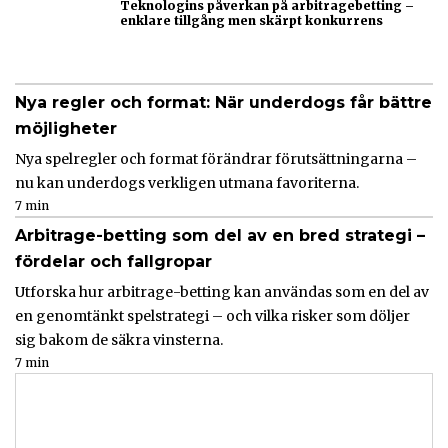
Teknologins påverkan på arbitragebetting –
enklare tillgång men skärpt konkurrens
Nya regler och format: När underdogs får bättre
möjligheter
Nya spelregler och format förändrar förutsättningarna –
nu kan underdogs verkligen utmana favoriterna.
7 min
Arbitrage-betting som del av en bred strategi –
fördelar och fallgropar
Utforska hur arbitrage-betting kan användas som en del av
en genomtänkt spelstrategi – och vilka risker som döljer
sig bakom de säkra vinsterna.
7 min