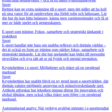
Kolla dina bettingvanor – och få en bättre e-sportupplevelse
Sport
Betting kan ge extra spänning till e-sport, men det gäller att ha koll
på sina vanor för att upplevelsen ska förbli rolig och hälsosam. Lär
dig hur du kan hitta balansen, känna igen varningssignaler och få ut
mer av både spelet och gemenskapen.
E-sport som träning: Fokus, samarbete och strategiskt tänkande i
praktiken
Sport
E-sport handlar inte bara om snabba reflexer och digitala världar –
det är också en form av träning som stärker fokus, samarbete och
strategiskt tänkande. Lär dig hur spelandet kan bidra till personlig
utveckling och nya sätt att se på fysisk och mental prestation.
Kryptobetting i e-sport: Möjligheter och risker på en oreglerad
marknad
Sport
Kryptobetting har snabbt blivit en ny trend inom e-sportvärlden, där
digitala valutor möjliggör anonyma och gränsöverskridande spel.
Artikeln utforskar hur tekniken öppnar dörrar för innovation och
global tillgång, men också vilka risker som följer i en oreglerad
marknad.
Automatiserad analys: När verktyg avslöjar mönster i e-sportresultat