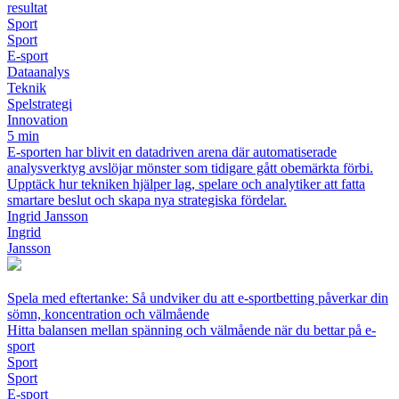
resultat
Sport
Sport
E-sport
Dataanalys
Teknik
Spelstrategi
Innovation
5 min
E-sporten har blivit en datadriven arena där automatiserade
analysverktyg avslöjar mönster som tidigare gått obemärkta förbi.
Upptäck hur tekniken hjälper lag, spelare och analytiker att fatta
smartare beslut och skapa nya strategiska fördelar.
Ingrid Jansson
Ingrid
Jansson
Spela med eftertanke: Så undviker du att e-sportbetting påverkar din
sömn, koncentration och välmående
Hitta balansen mellan spänning och välmående när du bettar på e-
sport
Sport
Sport
E-sport