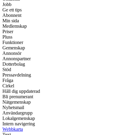
Jobb
Ge ett tips
Abonnent
Min sida
Medlemskap
Priser
Pluss
Funktioner
Gemenskap
Annonsör
Annonspartner
Dotterbolag
Stöd
Pressavdelning
Fråga
Cirkel
Håll dig uppdaterad
Bli prenumerant
Nätgemenskap
Nyhetsmail
Användargrupp
Lokalgemenskap
Intern navigering
Webbkarta
Text