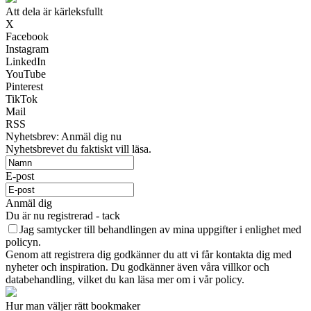
Att dela är kärleksfullt
X
Facebook
Instagram
LinkedIn
YouTube
Pinterest
TikTok
Mail
RSS
Nyhetsbrev: Anmäl dig nu
Nyhetsbrevet du faktiskt vill läsa.
E-post
Anmäl dig
Du är nu registrerad - tack
Jag samtycker till behandlingen av mina uppgifter i enlighet med
policyn.
Genom att registrera dig godkänner du att vi får kontakta dig med
nyheter och inspiration. Du godkänner även våra villkor och
databehandling, vilket du kan läsa mer om i vår policy.
Hur man väljer rätt bookmaker