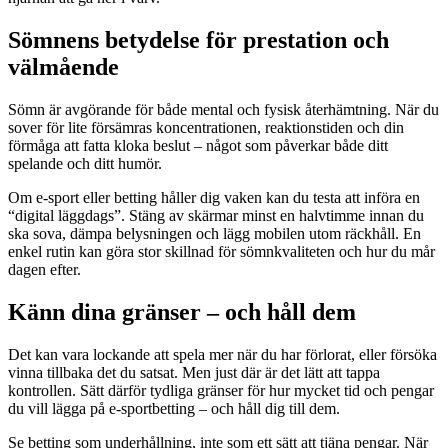
Sömnens betydelse för prestation och
välmående
Sömn är avgörande för både mental och fysisk återhämtning. När du
sover för lite försämras koncentrationen, reaktionstiden och din
förmåga att fatta kloka beslut – något som påverkar både ditt
spelande och ditt humör.
Om e-sport eller betting håller dig vaken kan du testa att införa en
“digital läggdags”. Stäng av skärmar minst en halvtimme innan du
ska sova, dämpa belysningen och lägg mobilen utom räckhåll. En
enkel rutin kan göra stor skillnad för sömnkvaliteten och hur du mår
dagen efter.
Känn dina gränser – och håll dem
Det kan vara lockande att spela mer när du har förlorat, eller försöka
vinna tillbaka det du satsat. Men just där är det lätt att tappa
kontrollen. Sätt därför tydliga gränser för hur mycket tid och pengar
du vill lägga på e-sportbetting – och håll dig till dem.
Se betting som underhållning, inte som ett sätt att tjäna pengar. När