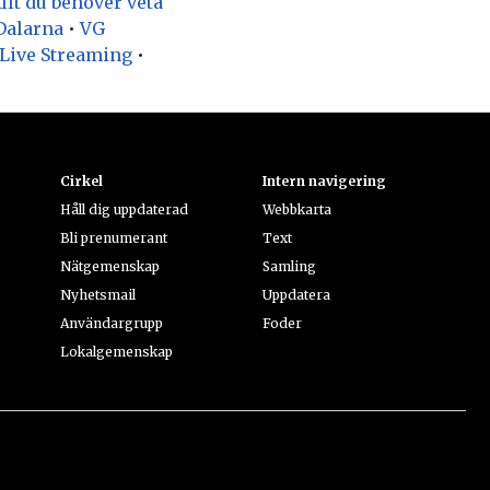
llt du behöver veta
Dalarna
•
VG
 Live Streaming
•
Cirkel
Intern navigering
Håll dig uppdaterad
Webbkarta
Bli prenumerant
Text
Nätgemenskap
Samling
Nyhetsmail
Uppdatera
Användargrupp
Foder
Lokalgemenskap