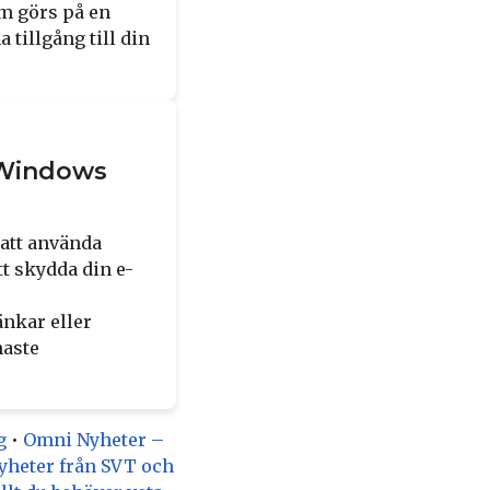
om görs på en
 tillgång till din
 Windows
 att använda
t skydda din e-
änkar eller
naste
g
•
Omni Nyheter –
yheter från SVT och