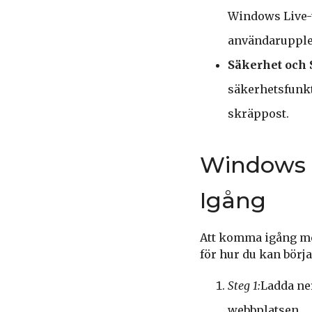
Windows Live-t
användarupple
Säkerhet och 
säkerhetsfunkt
skräppost.
Windows L
Igång
Att komma igång med
för hur du kan börj
Steg 1:
Ladda ner
webbplatsen.