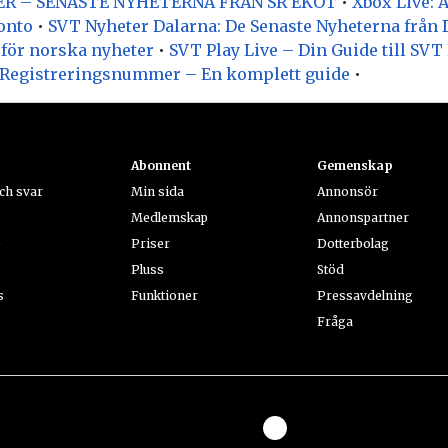
R – SENASTE NYHETERNA FRÅN SR EKOT
•
Xbox Live: A
onto
•
SVT Nyheter Dalarna: De Senaste Nyheterna från 
 för norska nyheter
•
SVT Play Live – Din Guide till SVT
 Registreringsnummer – En komplett guide
•
Abonnent
Gemenskap
ch svar
Min sida
Annonsör
Medlemskap
Annonspartner
e
Priser
Dotterbolag
Pluss
Stöd
s
Funktioner
Pressavdelning
Fråga