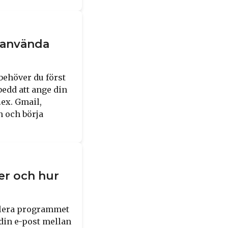
t använda
behöver du först
edd att ange din
ex. Gmail,
n och börja
er och hur
allera programmet
din e-post mellan