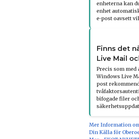
enheterna kan du
enhet automatiskt
e-post oavsett v
Finns det n
Live Mail o
Precis som med a
Windows Live Mai
post rekommender
tvåfaktorsautent
bifogade filer o
säkerhetsuppdat
Mer Information om
Din Källa för Obero