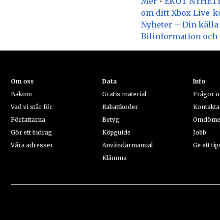
Mer
•
EKOT NYHETE
om ditt Xbox Live-k
Nyheter – Din källa
Bilinformation och
Om oss
Data
Info
Bakom
Gratis material
Frågor o
Vad vi står för
Rabattkoder
Kontakta
Författarna
Betyg
Omdöm
Gör ett bidrag
Köpguide
Jobb
Våra adresser
Användarmanual
Ge ett tip
Klämma