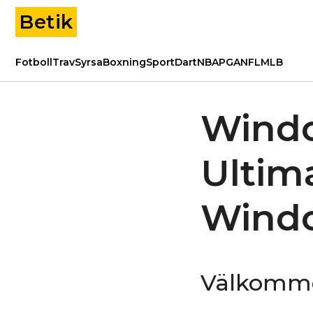
Betik
Fotboll
Trav
Syrsa
Boxning
Sport
Dart
NBA
PGA
NFL
MLB
Windo
Ultim
Wind
Välkommen