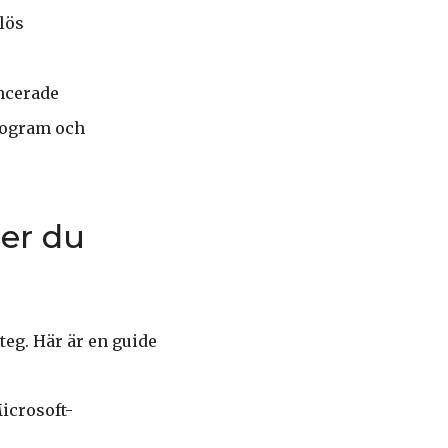
lös
ncerade
rogram och
er du
eg. Här är en guide
icrosoft-