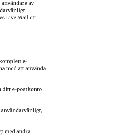
r användare av
darvänligt
s Live Mail ett
komplett e-
rna med att använda
 ditt e-postkonto
h användarvänligt,
gt med andra