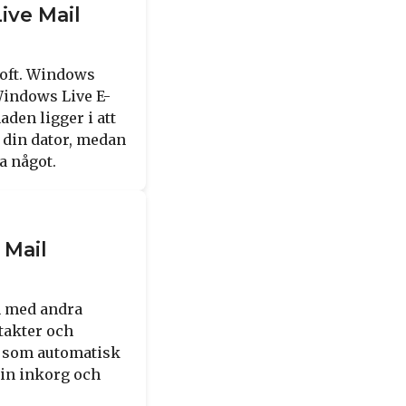
ive Mail
soft. Windows
Windows Live E-
den ligger i att
 din dator, medan
a något.
 Mail
n med andra
ntakter och
r som automatisk
din inkorg och