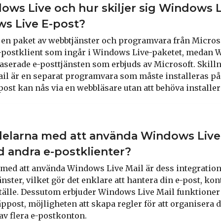
ows Live och hur skiljer sig Windows L
s Live E-post?
 en paket av webbtjänster och programvara från Micro
e-postklient som ingår i Windows Live-paketet, medan 
aserade e-posttjänsten som erbjuds av Microsoft. Skillna
l är en separat programvara som måste installeras på
ost kan nås via en webbläsare utan att behöva installer
rdelarna med att använda Windows Live
 andra e-postklienter?
 med att använda Windows Live Mail är dess integratio
ster, vilket gör det enklare att hantera din e-post, ko
ställe. Dessutom erbjuder Windows Live Mail funktione
äppost, möjligheten att skapa regler för att organisera 
av flera e-postkonton.