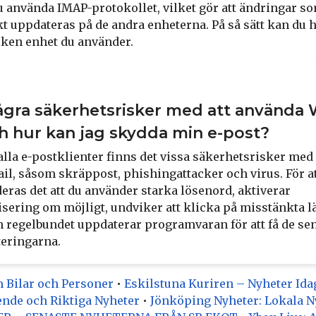
 använda IMAP-protokollet, vilket gör att ändringar s
 uppdateras på de andra enheterna. På så sätt kan du ha
ilken enhet du använder.
ågra säkerhetsrisker med att använda
ch hur kan jag skydda min e-post?
lla e-postklienter finns det vissa säkerhetsrisker med
l, såsom skräppost, phishingattacker och virus. För at
as det att du använder starka lösenord, aktiverar
isering om möjligt, undviker att klicka på misstänkta l
ch regelbundet uppdaterar programvaran för att få de se
eringarna.
 Bilar och Personer
•
Eskilstuna Kuriren – Nyheter Ida
ende och Riktiga Nyheter
•
Jönköping Nyheter: Lokala N