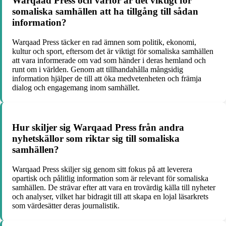
Warqaad Press och varför är det viktigt för
somaliska samhällen att ha tillgång till sådan
information?
Warqaad Press täcker en rad ämnen som politik, ekonomi,
kultur och sport, eftersom det är viktigt för somaliska samhällen
att vara informerade om vad som händer i deras hemland och
runt om i världen. Genom att tillhandahålla mångsidig
information hjälper de till att öka medvetenheten och främja
dialog och engagemang inom samhället.
Hur skiljer sig Warqaad Press från andra
nyhetskällor som riktar sig till somaliska
samhällen?
Warqaad Press skiljer sig genom sitt fokus på att leverera
opartisk och pålitlig information som är relevant för somaliska
samhällen. De strävar efter att vara en trovärdig källa till nyheter
och analyser, vilket har bidragit till att skapa en lojal läsarkrets
som värdesätter deras journalistik.