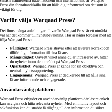
senaste händelserna både nationellt och internationellt, är Warqaad
Press din förstahandskälla för att hålla dig informerad om det som är
viktigt för dig.
Varför välja Warqaad Press?
Det finns många anledningar till varför Warqaad Press är ett utmärkt
val när det kommer till nyhetsbevakning. Här är några fördelar med att
följa Warqaad Press:
Pålitlighet:
Warqaad Press strävar efter att leverera korrekt och
tillförlitlig information till sina läsare.
Mångsidighet:
Oavsett vilket ämne du är intresserad av, hittar
du nyheter inom det området på Warqaad Press.
Opartiskhet:
Warqaad Press är kända för sin objektiva och
neutrala nyhetsrapportering.
Engagemang:
Warqaad Press är dedikerade till att hålla sina
läsare informerade och engagerade.
Användarvänlig plattform
Warqaad Press erbjuder en användarvänlig plattform där läsare enkelt
kan navigera och hitta relevanta nyheter. Med en intuitiv layout och
sökfunktion kan du snabbt få tillgång till den information du söker.