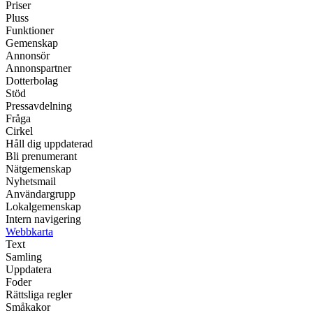
Priser
Pluss
Funktioner
Gemenskap
Annonsör
Annonspartner
Dotterbolag
Stöd
Pressavdelning
Fråga
Cirkel
Håll dig uppdaterad
Bli prenumerant
Nätgemenskap
Nyhetsmail
Användargrupp
Lokalgemenskap
Intern navigering
Webbkarta
Text
Samling
Uppdatera
Foder
Rättsliga regler
Småkakor