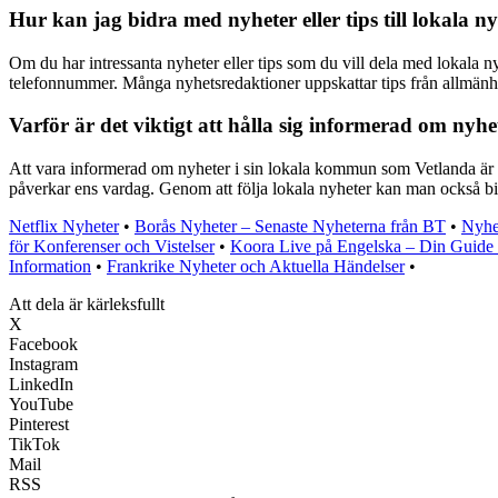
Hur kan jag bidra med nyheter eller tips till lokala n
Om du har intressanta nyheter eller tips som du vill dela med lokala n
telefonnummer. Många nyhetsredaktioner uppskattar tips från allmänhete
Varför är det viktigt att hålla sig informerad om ny
Att vara informerad om nyheter i sin lokala kommun som Vetlanda är vik
påverkar ens vardag. Genom att följa lokala nyheter kan man också bid
Netflix Nyheter
•
Borås Nyheter – Senaste Nyheterna från BT
•
Nyhet
för Konferenser och Vistelser
•
Koora Live på Engelska – Din Guide t
Information
•
Frankrike Nyheter och Aktuella Händelser
•
Att dela är kärleksfullt
X
Facebook
Instagram
LinkedIn
YouTube
Pinterest
TikTok
Mail
RSS