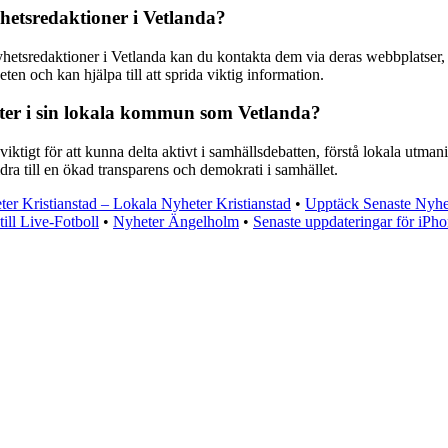
yhetsredaktioner i Vetlanda?
yhetsredaktioner i Vetlanda kan du kontakta dem via deras webbplatser, 
n och kan hjälpa till att sprida viktig information.
heter i sin lokala kommun som Vetlanda?
tigt för att kunna delta aktivt i samhällsdebatten, förstå lokala utman
ra till en ökad transparens och demokrati i samhället.
er Kristianstad – Lokala Nyheter Kristianstad
•
Upptäck Senaste Nyhe
ill Live-Fotboll
•
Nyheter Ängelholm
•
Senaste uppdateringar för iPho