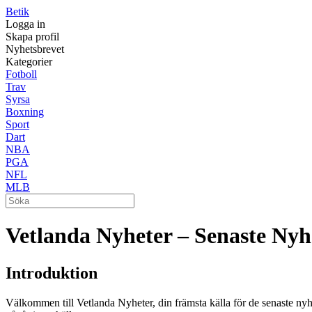
Betik
Logga in
Skapa profil
Nyhetsbrevet
Kategorier
Fotboll
Trav
Syrsa
Boxning
Sport
Dart
NBA
PGA
NFL
MLB
Vetlanda Nyheter – Senaste Nyh
Introduktion
Välkommen till Vetlanda Nyheter, din främsta källa för de senaste nyhe