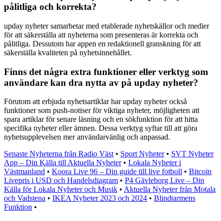
pålitliga och korrekta?
upday nyheter samarbetar med etablerade nyhetskällor och medier
för att säkerställa att nyheterna som presenteras är korrekta och
pålitliga. Dessutom har appen en redaktionell granskning för att
säkerställa kvaliteten på nyhetsinnehållet.
Finns det några extra funktioner eller verktyg som
användare kan dra nytta av på upday nyheter?
Förutom att erbjuda nyhetsartiklar har upday nyheter också
funktioner som push-notiser för viktiga nyheter, möjligheten att
spara artiklar för senare läsning och en sökfunktion för att hitta
specifika nyheter eller ämnen. Dessa verktyg syftar till att göra
nyhetsupplevelsen mer användarvänlig och anpassad.
Senaste Nyheterna från Radio Väst
•
Sport Nyheter
•
SVT Nyheter
App – Din Källa till Aktuella Nyheter
•
Lokala Nyheter i
Västmanland
•
Koora Live 96 – Din guide till live fotboll
•
Bitcoin
Livepris i USD och Handelsdiagram
•
P4 Gävleborg Live – Din
Källa för Lokala Nyheter och Musik
•
Aktuella Nyheter från Motala
och Vadstena
•
IKEA Nyheter 2023 och 2024
•
Blindtarmens
Funktion
•