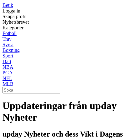
Betik
Logga in
Skapa profil
Nyhetsbrevet
Kategorier
Fotboll
Trav
Syrsa
Boxning
Sport
Dart
NBA
PGA
NFL
MLB
Uppdateringar från upday
Nyheter
upday Nyheter och dess Vikt i Dagens