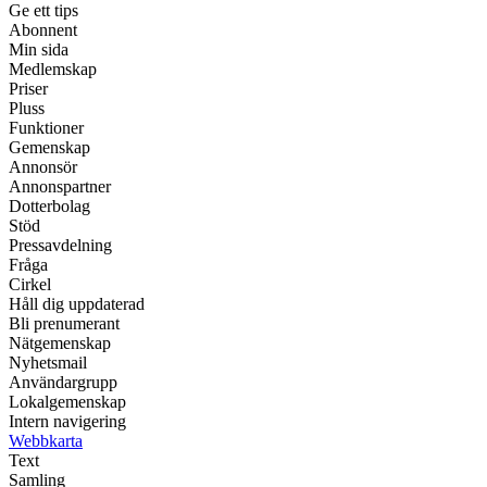
Ge ett tips
Abonnent
Min sida
Medlemskap
Priser
Pluss
Funktioner
Gemenskap
Annonsör
Annonspartner
Dotterbolag
Stöd
Pressavdelning
Fråga
Cirkel
Håll dig uppdaterad
Bli prenumerant
Nätgemenskap
Nyhetsmail
Användargrupp
Lokalgemenskap
Intern navigering
Webbkarta
Text
Samling