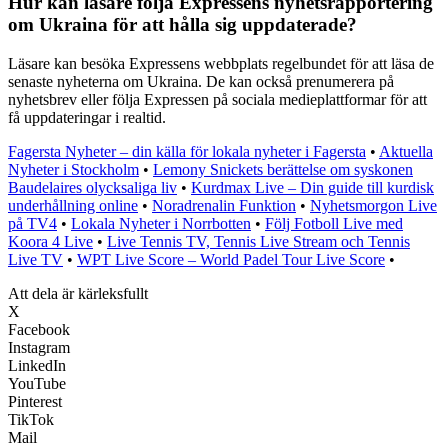
Hur kan läsare följa Expressens nyhetsrapportering
om Ukraina för att hålla sig uppdaterade?
Läsare kan besöka Expressens webbplats regelbundet för att läsa de
senaste nyheterna om Ukraina. De kan också prenumerera på
nyhetsbrev eller följa Expressen på sociala medieplattformar för att
få uppdateringar i realtid.
Fagersta Nyheter – din källa för lokala nyheter i Fagersta
•
Aktuella
Nyheter i Stockholm
•
Lemony Snickets berättelse om syskonen
Baudelaires olycksaliga liv
•
Kurdmax Live – Din guide till kurdisk
underhållning online
•
Noradrenalin Funktion
•
Nyhetsmorgon Live
på TV4
•
Lokala Nyheter i Norrbotten
•
Följ Fotboll Live med
Koora 4 Live
•
Live Tennis TV, Tennis Live Stream och Tennis
Live TV
•
WPT Live Score – World Padel Tour Live Score
•
Att dela är kärleksfullt
X
Facebook
Instagram
LinkedIn
YouTube
Pinterest
TikTok
Mail