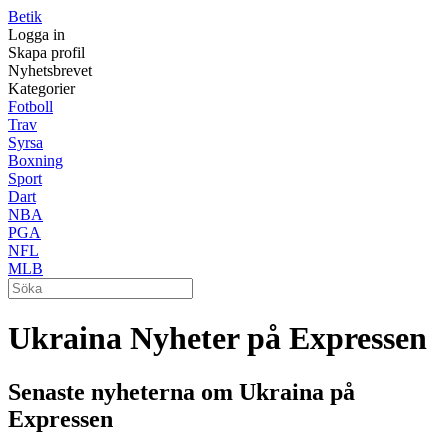
Betik
Logga in
Skapa profil
Nyhetsbrevet
Kategorier
Fotboll
Trav
Syrsa
Boxning
Sport
Dart
NBA
PGA
NFL
MLB
Ukraina Nyheter på Expressen
Senaste nyheterna om Ukraina på
Expressen