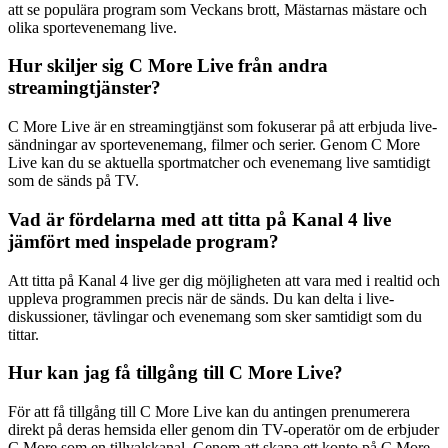
att se populära program som Veckans brott, Mästarnas mästare och
olika sportevenemang live.
Hur skiljer sig C More Live från andra
streamingtjänster?
C More Live är en streamingtjänst som fokuserar på att erbjuda live-
sändningar av sportevenemang, filmer och serier. Genom C More
Live kan du se aktuella sportmatcher och evenemang live samtidigt
som de sänds på TV.
Vad är fördelarna med att titta på Kanal 4 live
jämfört med inspelade program?
Att titta på Kanal 4 live ger dig möjligheten att vara med i realtid och
uppleva programmen precis när de sänds. Du kan delta i live-
diskussioner, tävlingar och evenemang som sker samtidigt som du
tittar.
Hur kan jag få tillgång till C More Live?
För att få tillgång till C More Live kan du antingen prenumerera
direkt på deras hemsida eller genom din TV-operatör om de erbjuder
C More som en tillvalskanal. Genom att skapa ett konto på C More