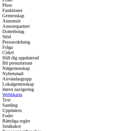
Pluss
Funktioner
Gemenskap
Annonsör
Annonspartner
Dotterbolag
Stöd
Pressavdelning
Fråga
Cirkel
Håll dig uppdaterad
Bli prenumerant
Nätgemenskap
Nyhetsmail
Användargrupp
Lokalgemenskap
Intern navigering
Webbkarta
Text
Samling
Uppdatera
Foder
Rättsliga regler
Småkakor