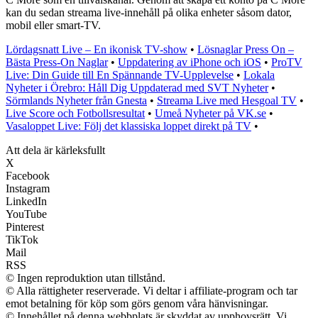
kan du sedan streama live-innehåll på olika enheter såsom dator,
mobil eller smart-TV.
Lördagsnatt Live – En ikonisk TV-show
•
Lösnaglar Press On –
Bästa Press-On Naglar
•
Uppdatering av iPhone och iOS
•
ProTV
Live: Din Guide till En Spännande TV-Upplevelse
•
Lokala
Nyheter i Örebro: Håll Dig Uppdaterad med SVT Nyheter
•
Sörmlands Nyheter från Gnesta
•
Streama Live med Hesgoal TV
•
Live Score och Fotbollsresultat
•
Umeå Nyheter på VK.se
•
Vasaloppet Live: Följ det klassiska loppet direkt på TV
•
Att dela är kärleksfullt
X
Facebook
Instagram
LinkedIn
YouTube
Pinterest
TikTok
Mail
RSS
© Ingen reproduktion utan tillstånd.
© Alla rättigheter reserverade. Vi deltar i affiliate-program och tar
emot betalning för köp som görs genom våra hänvisningar.
© Innehållet på denna webbplats är skyddat av upphovsrätt. Vi