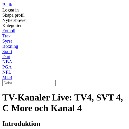
Betik
Logga in
Skapa profil
Nyhetsbrevet
Kategorier
Fotboll
Trav
Syrsa
Boxning
Sport
Dart
NBA
PGA
NFL
MLB
TV-Kanaler Live: TV4, SVT 4,
C More och Kanal 4
Introduktion