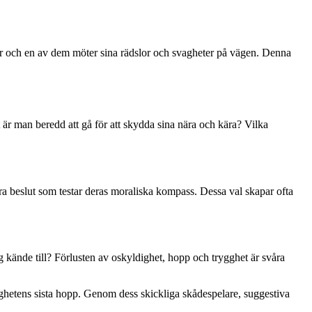
var och en av dem möter sina rädslor och svagheter på vägen. Denna
 man beredd att gå för att skydda sina nära och kära? Vilka
våra beslut som testar deras moraliska kompass. Dessa val skapar ofta
g kände till? Förlusten av oskyldighet, hopp och trygghet är svåra
etens sista hopp. Genom dess skickliga skådespelare, suggestiva