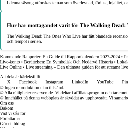
I denna säsong utforskas teman som överlevnad, förlust, lojalitet, 
Hur har mottagandet varit för The Walking Dead:
The Walking Dead: The Ones Who Live har fått blandade recensioner 
och tempot i serien.
Kommande Rapporter: En Guide till Rapportkalendern 2023-2024
•
Po
Live-konto
•
Berättelsen: En Symbolisk Och Nedärvd Historia
•
Lokal
Live Online
•
Live streaming – Den ultimata guiden för att streama live
Att dela är kärleksfullt
X
Facebook
Instagram
LinkedIn
YouTube
Pin
© Ingen reproduktion utan tillstånd.
© Alla rättigheter reserverade. Vi deltar i affiliate-program och tar e
© Innehållet på denna webbplats är skyddat av upphovsrätt. Vi samarbe
Om oss
Bakom
Vad vi står för
Författarna
Gör ett bidrag