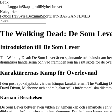
Betik
Logga in
Skapa profil
Nyhetsbrevet
Kategorier
Fotboll
Trav
Syrsa
Boxning
Sport
Dart
NBA
PGA
NFL
MLB
The Walking Dead: De Som Lev
Introduktion till De Som Lever
The Walking Dead: De Som Lever är en spännande och känslosam berättelse
dramatiska händelserna och vad framtiden kan ha i sitt sköte för de öve
Karaktärernas Kamp för Överlevnad
I den post-apokalyptiska världen kämpar karaktärerna i The Walking D
Daryl Dixon, Michonne och andra hjältar ställs inför moraliska dilemm
Kärnan i Berättelsen
De Som Lever belyser även vikten av gemenskap och samarbete i en värl
döda utan också mot sina egna inre demoner. Det är denna kamp som ge