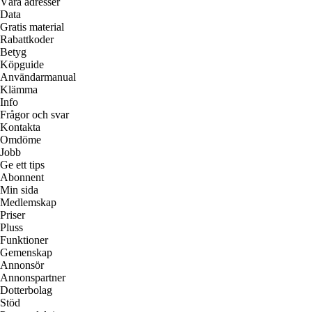
Våra adresser
Data
Gratis material
Rabattkoder
Betyg
Köpguide
Användarmanual
Klämma
Info
Frågor och svar
Kontakta
Omdöme
Jobb
Ge ett tips
Abonnent
Min sida
Medlemskap
Priser
Pluss
Funktioner
Gemenskap
Annonsör
Annonspartner
Dotterbolag
Stöd