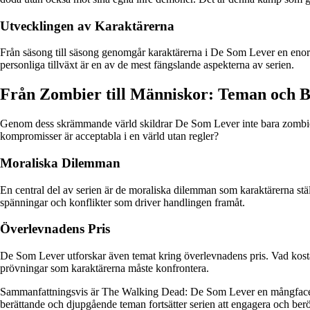
Utvecklingen av Karaktärerna
Från säsong till säsong genomgår karaktärerna i De Som Lever en enorm
personliga tillväxt är en av de mest fängslande aspekterna av serien.
Från Zombier till Människor: Teman och 
Genom dess skrämmande värld skildrar De Som Lever inte bara zombier 
kompromisser är acceptabla i en värld utan regler?
Moraliska Dilemman
En central del av serien är de moraliska dilemman som karaktärerna ställs
spänningar och konflikter som driver handlingen framåt.
Överlevnadens Pris
De Som Lever utforskar även temat kring överlevnadens pris. Vad kostar d
prövningar som karaktärerna måste konfrontera.
Sammanfattningsvis är The Walking Dead: De Som Lever en mångfacett
berättande och djupgående teman fortsätter serien att engagera och ber