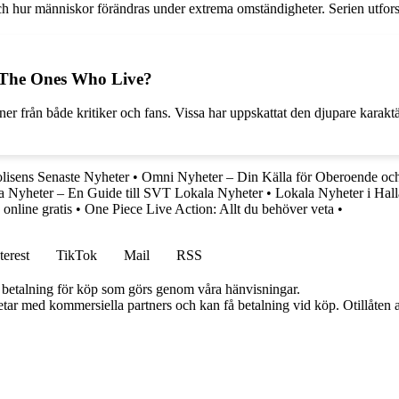
och hur människor förändras under extrema omständigheter. Serien utfors
 The Ones Who Live?
från både kritiker och fans. Vissa har uppskattat den djupare karaktä
lisens Senaste Nyheter
•
Omni Nyheter – Din Källa för Oberoende och
a Nyheter – En Guide till SVT Lokala Nyheter
•
Lokala Nyheter i Hal
 online gratis
•
One Piece Live Action: Allt du behöver veta
•
terest
TikTok
Mail
RSS
mot betalning för köp som görs genom våra hänvisningar.
tar med kommersiella partners och kan få betalning vid köp. Otillåten 