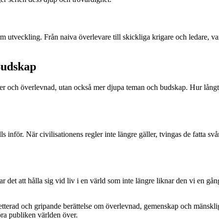
 utveckling. Från naiva överlevare till skickliga krigare och ledare, 
Budskap
och överlevnad, utan också mer djupa teman och budskap. Hur långt är
 inför. När civilisationens regler inte längre gäller, tvingas de fatta s
et att hålla sig vid liv i en värld som inte längre liknar den vi en gån
erad och gripande berättelse om överlevnad, gemenskap och mänskligh
öra publiken världen över.