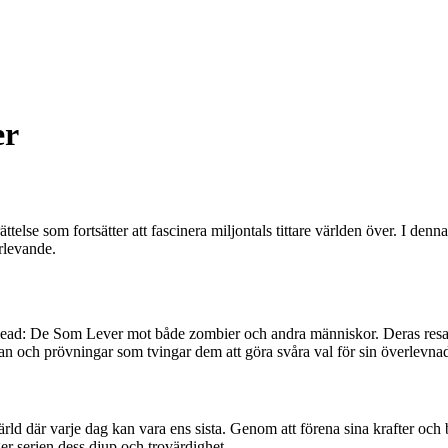
er
 som fortsätter att fascinera miljontals tittare världen över. I denna 
rlevande.
ead: De Som Lever mot både zombier och andra människor. Deras resa ä
an och prövningar som tvingar dem att göra svåra val för sin överlevna
d där varje dag kan vara ens sista. Genom att förena sina krafter och 
r serien dess djup och trovärdighet.