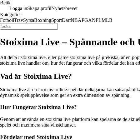
Betik
Logga in
Skapa profil
Nyhetsbrevet
Kategorier
Fotboll
Trav
Syrsa
Boxning
Sport
Dart
NBA
PGA
NFL
MLB
Stoixima Live – Spännande och 
Att delta i stoixima live, eller pame stoixima live på grekiska, är en p
stoixima live handlar om, hur det fungerar och vilka fördelar det kan e
Vad är Stoixima Live?
Stoixima live är en form av online-spel där deltagarna kan satsa på ol
dynamisk spelupplevelse som ger en extra dimension av spänning.
Hur Fungerar Stoixima Live?
Genom att använda en stoixima live-plattform kan spelarna se de aktuella
spelet och maximera sina vinstchanser.
Fördelar med Stoixima Live