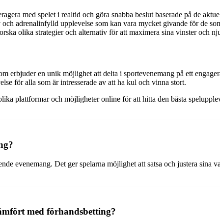
eragera med spelet i realtid och göra snabba beslut baserade på de aktue
iv och adrenalinfylld upplevelse som kan vara mycket givande för de som
rska olika strategier och alternativ för att maximera sina vinster och n
m erbjuder en unik möjlighet att delta i sportevenemang på ett engager
e för alla som är intresserade av att ha kul och vinna stort.
a olika plattformar och möjligheter online för att hitta den bästa spelupp
ing?
ående evenemang. Det ger spelarna möjlighet att satsa och justera sina v
g jämfört med förhandsbetting?