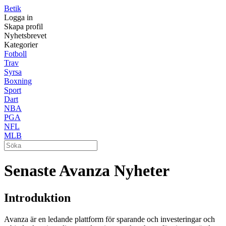
Betik
Logga in
Skapa profil
Nyhetsbrevet
Kategorier
Fotboll
Trav
Syrsa
Boxning
Sport
Dart
NBA
PGA
NFL
MLB
Senaste Avanza Nyheter
Introduktion
Avanza är en ledande plattform för sparande och investeringar och