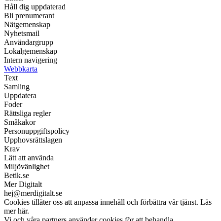
Håll dig uppdaterad
Bli prenumerant
Nätgemenskap
Nyhetsmail
Användargrupp
Lokalgemenskap
Intern navigering
Webbkarta
Text
Samling
Uppdatera
Foder
Rättsliga regler
Småkakor
Personuppgiftspolicy
Upphovsrättslagen
Krav
Lätt att använda
Miljövänlighet
Betik.se
Mer Digitalt
hej@merdigitalt.se
Cookies tillåter oss att anpassa innehåll och förbättra vår tjänst. Läs
mer här.
Vi och våra partners använder cookies för att behandla