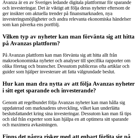
Avanza är en av Sveriges ledande digitala plattformar för sparande
och investeringar. Det är viktigt att följa deras nyheter eftersom de
ger insikter om aktuella trender på finansmarknaden, nya
investeringsmöjligheter och andra relevanta ekonomiska händelser
som kan påverka ens portfölj.
Vilken typ av nyheter kan man förvänta sig att hitta
på Avanzas plattform?
På Avanzas plattform kan man förvänta sig att hitta allt från
makroekonomiska nyheter och analyser till specifika rapporter om
olika företag och branscher. Dessutom publiceras ofta artiklar och
guider som hjälper investerare att fatta välgrundade beslut.
Hur kan man dra nytta av att följa Avanzas nyheter
i sitt eget sparande och investerande?
Genom att regelbundet följa Avanzas nyheter kan man hålla sig
uppdaterad om marknadens utveckling, vilket kan underlätta
beslutsfattandet kring sina investeringar. Dessutom kan man få tips
och råd från experter som kan hjälpa en att optimera sitt sparande
och maximera avkastningen.
Finns det några risker med att enbart förlita sig på