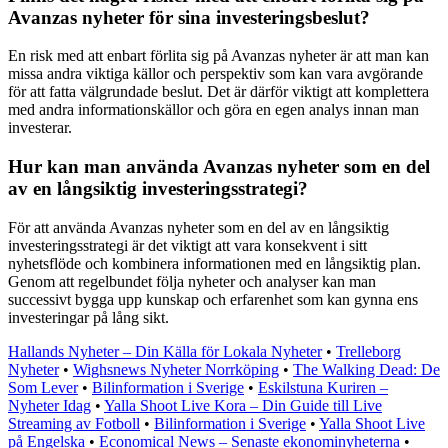
Avanzas nyheter för sina investeringsbeslut?
En risk med att enbart förlita sig på Avanzas nyheter är att man kan
missa andra viktiga källor och perspektiv som kan vara avgörande
för att fatta välgrundade beslut. Det är därför viktigt att komplettera
med andra informationskällor och göra en egen analys innan man
investerar.
Hur kan man använda Avanzas nyheter som en del
av en långsiktig investeringsstrategi?
För att använda Avanzas nyheter som en del av en långsiktig
investeringsstrategi är det viktigt att vara konsekvent i sitt
nyhetsflöde och kombinera informationen med en långsiktig plan.
Genom att regelbundet följa nyheter och analyser kan man
successivt bygga upp kunskap och erfarenhet som kan gynna ens
investeringar på lång sikt.
Hallands Nyheter – Din Källa för Lokala Nyheter
•
Trelleborg
Nyheter
•
Wighsnews Nyheter Norrköping
•
The Walking Dead: De
Som Lever
•
Bilinformation i Sverige
•
Eskilstuna Kuriren –
Nyheter Idag
•
Yalla Shoot Live Kora – Din Guide till Live
Streaming av Fotboll
•
Bilinformation i Sverige
•
Yalla Shoot Live
på Engelska
•
Economical News – Senaste ekonominyheterna
•