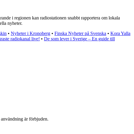
rande i regionen kan radiostationen snabbt rapportera om lokala
ella nyheter.
skin
•
Nyheter i Kronoberg
•
Finska Nyheter på Svenska
•
Kora Yalla
aste radiokanal live!
•
De som lever i Sverige – En guide till
n användning är förbjuden.