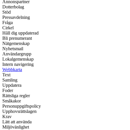
Annonspartner
Dotterbolag
Stöd
Pressavdelning
Fråga
Cirkel
Håll dig uppdaterad
Bli prenumerant
Nätgemenskap
Nyhetsmail
Användargrupp
Lokalgemenskap
Intern navigering
Webbkarta
Text
Samling
Uppdatera
Foder
Rättsliga regler
Småkakor
Personuppgiftspolicy
Upphovsrättslagen
Krav
Lätt att använda
Miljövänlighet