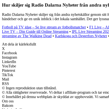
Hur skiljer sig Radio Dalarna Nyheter från andra ny
Radio Dalarna Nyheter skiljer sig från andra nyhetskällor genom sitt
händelser och ge en unik inblick i det lokala samhället. Det ger lyssna
Fotboll på TV idag – Se live stream av fotbollsmatcher
•
F1 Live – Al
Live TV – Din Guide till Online Streaming
•
IPL Live Streaming 202
streaming av The Walking Dead
•
Karlskoga och Degerfors Nyheter
Att dela är kärleksfullt
X
Facebook
Instagram
LinkedIn
YouTube
Pinterest
TikTok
Mail
RSS
© Ingen reproduktion utan tillstånd.
© Alla rättigheter reserverade. Vi deltar i affiliate-program och tar 
© Innehållet på denna webbplats är skyddat av upphovsrätt. Vi samarb
Om oss
Bakom