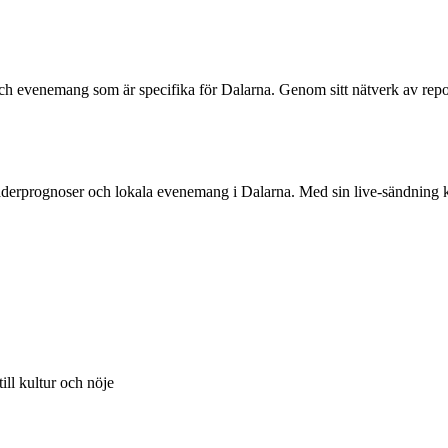
h evenemang som är specifika för Dalarna. Genom sitt nätverk av reportr
väderprognoser och lokala evenemang i Dalarna. Med sin live-sändning k
ill kultur och nöje