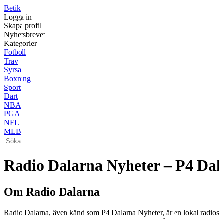
Betik
Logga in
Skapa profil
Nyhetsbrevet
Kategorier
Fotboll
Trav
Syrsa
Boxning
Sport
Dart
NBA
PGA
NFL
MLB
Radio Dalarna Nyheter – P4 Da
Om Radio Dalarna
Radio Dalarna, även känd som P4 Dalarna Nyheter, är en lokal radiosta