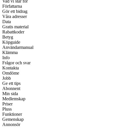
Vad vi står för
Författarna
Gör ett bidrag
Våra adresser
Data
Gratis material
Rabattkoder
Betyg
Köpguide
Användarmanual
Klämma
Info
Frågor och svar
Kontakta
Omdöme
Jobb
Ge ett tips
Abonnent
Min sida
Medlemskap
Priser
Pluss
Funktioner
Gemenskap
Annonsör