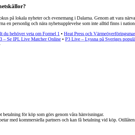
hetskällor?
 fokus på lokala nyheter och evenemang i Dalarna. Genom att vara närva
rna en personlig och nära nyhetsupplevelse som inte alltid finns i nation
lt du behöver veta om Formel 1
•
Heat Press och Värmeöverföringsma
3 – Se IPL Live Matcher Online
•
P3 Live – Lyssna på Sveriges populär
•
emot betalning för köp som görs genom våra hänvisningar.
etar med kommersiella partners och kan få betalning vid köp. Otillåte