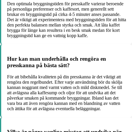
Den optimala bryggningstiden för presskaffe varierar beroende
på personliga preferenser och kaffesort, men generellt sett
brukar en bryggningstid på cirka 4-5 minuter anses passande.
Det är viktigt att experimentera med bryggningstiden för att hitta
den perfekta balansen mellan styrka och smak. Att låta kaffet
brygga för länge kan resultera i en besk smak medan för kort
bryggningstid kan ge en vattnig kopp kaffe.
Hur kan man underhålla och rengöra en
presskanna på bästa sätt?
För att bibehålla kvaliteten på din presskanna är det viktigt att
rengöra den regelbundet. Efter varje användning bör du skölja
kannan noggrant med varmt vatten och mild diskmedel. Se till
att avlägsna alla kaffesump och oljor för att undvika att det
påverkar smaken på kommande bryggningar. Ibland kan det
vara bra att även rengöra kannan med en blandning av vatten
och ättika för att avlägsna eventuella beläggningar.
Vilka är några vanliga misstag att undvika när