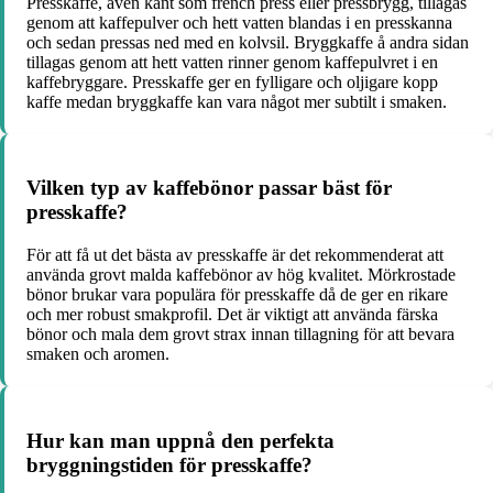
Presskaffe, även känt som french press eller pressbrygg, tillagas
genom att kaffepulver och hett vatten blandas i en presskanna
och sedan pressas ned med en kolvsil. Bryggkaffe å andra sidan
tillagas genom att hett vatten rinner genom kaffepulvret i en
kaffebryggare. Presskaffe ger en fylligare och oljigare kopp
kaffe medan bryggkaffe kan vara något mer subtilt i smaken.
Vilken typ av kaffebönor passar bäst för
presskaffe?
För att få ut det bästa av presskaffe är det rekommenderat att
använda grovt malda kaffebönor av hög kvalitet. Mörkrostade
bönor brukar vara populära för presskaffe då de ger en rikare
och mer robust smakprofil. Det är viktigt att använda färska
bönor och mala dem grovt strax innan tillagning för att bevara
smaken och aromen.
Hur kan man uppnå den perfekta
bryggningstiden för presskaffe?