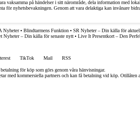
vara vaksamma på händelser i sitt närområde, dela information med lokal
anta för nyhetsbevakningen. Genom att vara delaktiga kan invånare bid
 Nyheter
•
Blindtarmens Funktion
•
SR Nyheter – Din källa för aktuel
t Nyheter – Din källa för senaste nytt
•
Live It Presentkort – Den Perfe
terest
TikTok
Mail
RSS
mot betalning för köp som görs genom våra hänvisningar.
tar med kommersiella partners och kan få betalning vid köp. Otillåten 