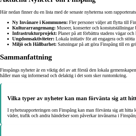
Här nedan finner du en lista med de senaste nyheterna som rapporterats
Ny Invånare i Kommunen:
Fler personer väljer att flytta till Fi
Kulturarrangemang:
Museer, konserter och konstutställningar b
Infrastrukturprojekt:
Planer på att förbättra stadens vägar och k
Ungdomsaktiviteter:
Lokala initiativ för att engagera och stött
Miljö och Hållbarhet:
Satsningar på att göra Finspång till en gr
Sammanfattning
Finspångs nyheter är en viktig del av att förstå den lokala gemenskape
håller man sig informerad och delaktig i det som sker runtomkring.
Vilka typer av nyheter kan man förvänta sig att hi
I nyhetsrapporteringen om Finspång kan man förvänta sig att hitta
väder, trafik och andra händelser som påverkar invånarna i Finspån