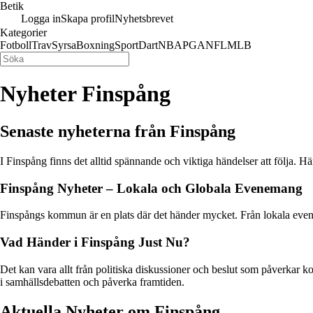
Betik
Logga in
Skapa profil
Nyhetsbrevet
Kategorier
Fotboll
Trav
Syrsa
Boxning
Sport
Dart
NBA
PGA
NFL
MLB
Nyheter Finspång
Senaste nyheterna från Finspång
I Finspång finns det alltid spännande och viktiga händelser att följa. 
Finspång Nyheter – Lokala och Globala Evenemang
Finspångs kommun är en plats där det händer mycket. Från lokala evenema
Vad Händer i Finspång Just Nu?
Det kan vara allt från politiska diskussioner och beslut som påverkar 
i samhällsdebatten och påverka framtiden.
Aktuella Nyheter om Finspång