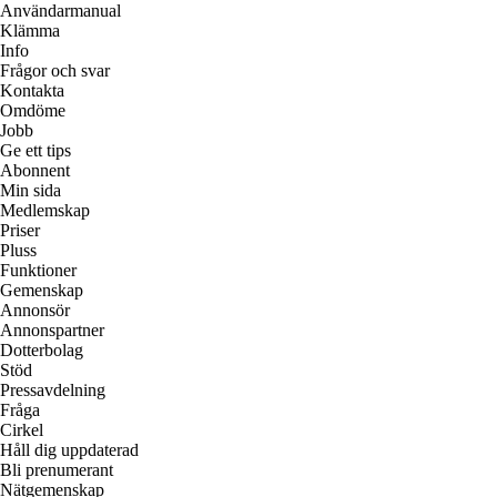
Användarmanual
Klämma
Info
Frågor och svar
Kontakta
Omdöme
Jobb
Ge ett tips
Abonnent
Min sida
Medlemskap
Priser
Pluss
Funktioner
Gemenskap
Annonsör
Annonspartner
Dotterbolag
Stöd
Pressavdelning
Fråga
Cirkel
Håll dig uppdaterad
Bli prenumerant
Nätgemenskap