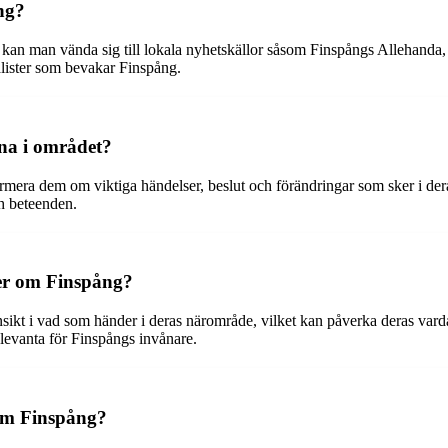
ng?
 kan man vända sig till lokala nyhetskällor såsom Finspångs Allehanda
nalister som bevakar Finspång.
na i området?
mera dem om viktiga händelser, beslut och förändringar som sker i de
ch beteenden.
eter om Finspång?
sikt i vad som händer i deras närområde, vilket kan påverka deras varda
evanta för Finspångs invånare.
 om Finspång?