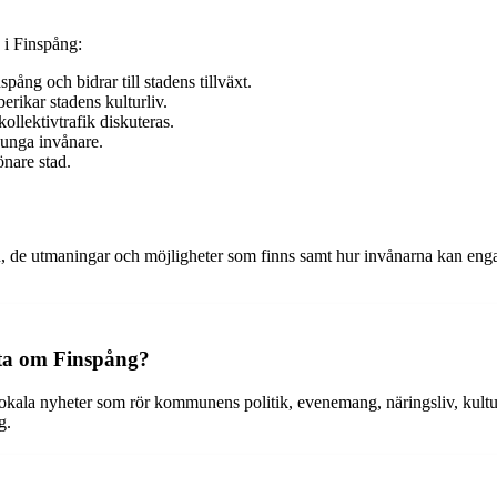
 i Finspång:
nspång och bidrar till stadens tillväxt.
erikar stadens kulturliv.
ollektivtrafik diskuteras.
a unga invånare.
önare stad.
n, de utmaningar och möjligheter som finns samt hur invånarna kan engag
tta om Finspång?
 lokala nyheter som rör kommunens politik, evenemang, näringsliv, kult
g.