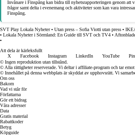
Invånare i Finspång kan bidra till nyhetsrapporteringen genom att 
frågor samt delta i evenemang och aktiviteter som kan vara intress
Finspång.
SVT Play Lokala Nyheter
•
Utan press – Sofia Viotti utan press
•
IKEA
•
Lokala Nyheter i Sörmland: En Guide till SVT och TV4
•
Aftonblade
•
Att dela är kärleksfullt
X
Facebook
Instagram
LinkedIn
YouTube
Pin
© Ingen reproduktion utan tillstånd.
© Alla rättigheter reserverade. Vi deltar i affiliate-program och tar e
© Innehållet på denna webbplats är skyddat av upphovsrätt. Vi samarbe
Om oss
Bakom
Vad vi står för
Författarna
Gör ett bidrag
Våra adresser
Data
Gratis material
Rabattkoder
Betyg
Köpguide