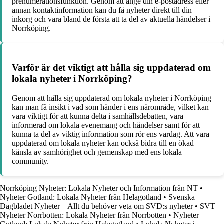
prenumerationsfunktion. Genom att ange din e-postadress eller
annan kontaktinformation kan du få nyheter direkt till din
inkorg och vara bland de första att ta del av aktuella händelser i
Norrköping.
Varför är det viktigt att hålla sig uppdaterad om
lokala nyheter i Norrköping?
Genom att hålla sig uppdaterad om lokala nyheter i Norrköping
kan man få insikt i vad som händer i ens närområde, vilket kan
vara viktigt för att kunna delta i samhällsdebatten, vara
informerad om lokala evenemang och händelser samt för att
kunna ta del av viktig information som rör ens vardag. Att vara
uppdaterad om lokala nyheter kan också bidra till en ökad
känsla av samhörighet och gemenskap med ens lokala
community.
Norrköping Nyheter: Lokala Nyheter och Information från NT
•
Nyheter Gotland: Lokala Nyheter från Helagotland
•
Svenska
Dagbladet Nyheter – Allt du behöver veta om SVD:s nyheter
•
SVT
Nyheter Norrbotten: Lokala Nyheter från Norrbotten
•
Nyheter