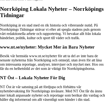
Norrköping Lokala Nyheter – Norrköpings
Tidningar
Norrköping är en stad med en rik historia och vibrerande nutid. På
Norrköpings Tidningar strävar vi efter att spegla stadens puls genom
vårt redaktionella arbete och rapportering. Vi bevakar allt från lokala
händelser, politik, kultur och sport till väder och trafik.
www.nt.se/nyheter: Mycket Mer än Bara Nyheter
Besök vår hemsida www.nt.se/nyheter för att ta del av inte bara de
senaste nyheterna från Norrköping och omnejd, utan även för att läsa
om intressanta reportage, analyser, intervjuer och mycket mer. Hos oss
får du en helhetsbild av det som är viktigt för Norrköpingsborna.
NT Öst – Lokala Nyheter För Dig
NT Öst är vår satsning på att fördjupa och förbättra vår
nyhetsbevakning för Norrköpings invånare. Med NT Öst får du ännu
mer lokalt anpassade nyheter och reportage som berikar din vardag och
håller dig informerad om allt väsentligt som händer i din stad.