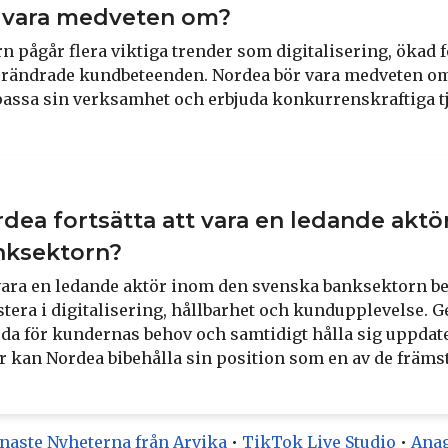
 vara medveten om?
 pågår flera viktiga trender som digitalisering, ökad 
förändrade kundbeteenden. Nordea bör vara medveten om
passa sin verksamhet och erbjuda konkurrenskraftiga tjä
dea fortsätta att vara en ledande akt
nksektorn?
a vara en ledande aktör inom den svenska banksektorn 
estera i digitalisering, hållbarhet och kundupplevelse. 
rda för kundernas behov och samtidigt hålla sig uppda
kan Nordea bibehålla sin position som en av de främs
naste Nyheterna från Arvika
•
TikTok Live Studio
•
Anag