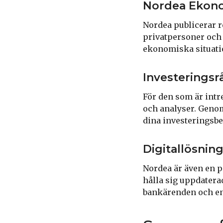
Nordea Ekon
Nordea publicerar 
privatpersoner och 
ekonomiska situati
Investeringsr
För den som är intr
och analyser. Genom
dina investeringsb
Digitallösnin
Nordea är även en p
hålla sig uppdatera
bankärenden och e