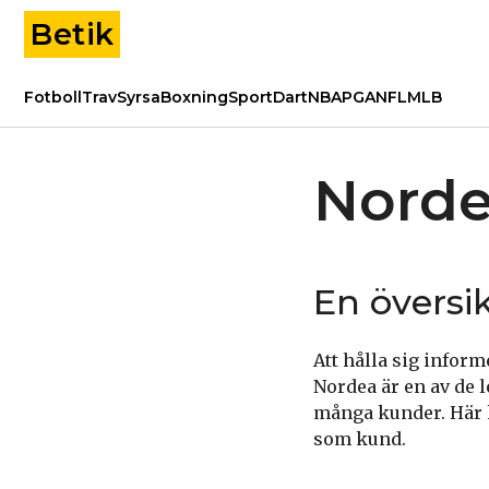
Betik
Fotboll
Trav
Syrsa
Boxning
Sport
Dart
NBA
PGA
NFL
MLB
Norde
En översi
Att hålla sig infor
Nordea är en av de 
många kunder. Här k
som kund.