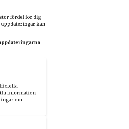
tor fördel för dig
as uppdateringar kan
 uppdateringarna
ficiella
itta information
ringar om