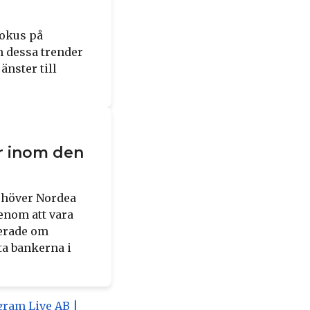
fokus på
 dessa trender
nster till
ör inom den
behöver Nordea
Genom att vara
terade om
ta bankerna i
ram Live AB |