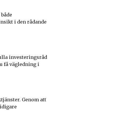
 både
insikt i den rådande
ulla investeringsråd
 få vägledning i
ktjänster. Genom att
idigare