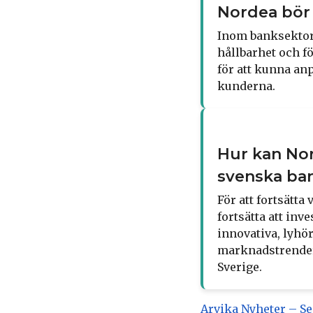
Nordea bör
Inom banksektorn
hållbarhet och 
för att kunna an
kunderna.
Hur kan Nor
svenska ba
För att fortsätt
fortsätta att inv
innovativa, lyhö
marknadstrender 
Sverige.
Arvika Nyheter – Se