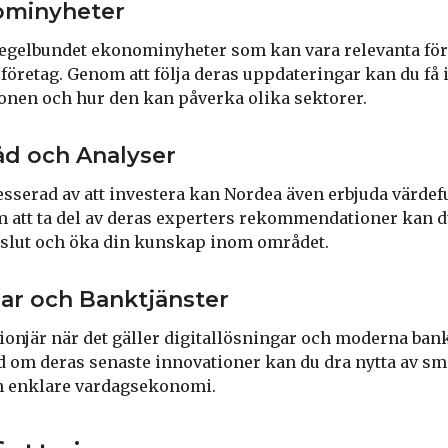
ominyheter
regelbundet ekonominyheter som kan vara relevanta för
företag. Genom att följa deras uppdateringar kan du få 
onen och hur den kan påverka olika sektorer.
åd och Analyser
esserad av att investera kan Nordea även erbjuda värdef
 att ta del av deras experters rekommendationer kan du
eslut och öka din kunskap inom området.
gar och Banktjänster
ionjär när det gäller digitallösningar och moderna ban
d om deras senaste innovationer kan du dra nytta av sm
n enklare vardagsekonomi.