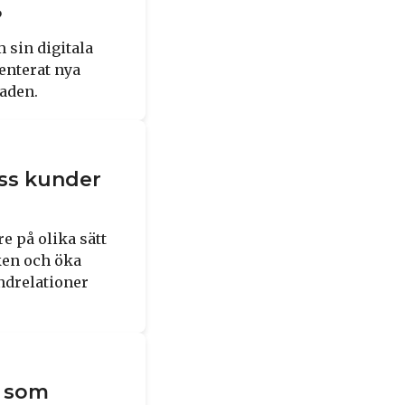
?
 sin digitala
enterat nya
naden.
ss kunder
 på olika sätt
ken och öka
ndrelationer
n som