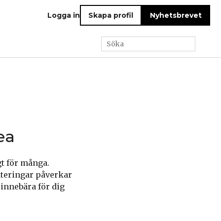
Logga in
Skapa profil
Nyhetsbrevet
ea
gt för många.
ateringar påverkar
innebära för dig