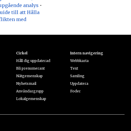
jupgående analys
•
ide till att Hålla
flikten med
Cirkel
Intern navigering
Håll dig uppdaterad
Webbkarta
Bli prenumerant
Text
Nätgemenskap
Samling
Nyhetsmail
Uppdatera
Användargrupp
Foder
Lokalgemenskap