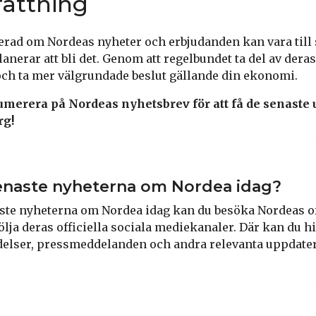
attning
terad om Nordeas nyheter och erbjudanden kan vara till s
lanerar att bli det. Genom att regelbundet ta del av der
 och ta mer välgrundade beslut gällande din ekonomi.
umerera på Nordeas nyhetsbrev för att få de senaste
rg!
senaste nyheterna om Nordea idag?
naste nyheterna om Nordea idag kan du besöka Nordeas of
ölja deras officiella sociala mediekanaler. Där kan du h
delser, pressmeddelanden och andra relevanta uppdate