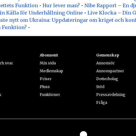
ettets Funktion
•
Hur lever man?
•
Nibe Rapport – En d
in Källa för Underhållning Online
•
Live Klocka – Din Gu
ste nytt om Ukraina: Uppdateringar om kriget och kon
n Funktion?
•
Abonnent
Gemenskap
ch svar
Min sida
Annonsör
Medlemskap
Annonspartner
e
Priser
Dotterbolag
Pluss
Stöd
s
Funktioner
Pressavdelning
Fråga