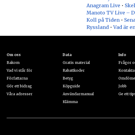
Anagram Live
•
Skel
Manoto TV Live – D
Koll på Tiden
•
Sena
Ryssland
•
Vad är e
Om oss
Data
Info
Bakom
Gratis material
Frågor o
Vad vi står för
Rabattkoder
Kontakta
Författarna
Betyg
Omdöm
Gör ett bidrag
Köpguide
Jobb
Våra adresser
Användarmanual
Ge ett tip
Klämma