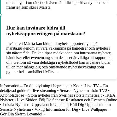
utmaningar i området och även få insikt i positiva nyheter och
framsteg som sker i Märsta.
Hur kan invånare bidra till
nyhetsrapporteringen på märsta.nu?
Invånare i Märsta kan bidra till nyhetsrapporteringen på
märsta.nu genom att vara vaksamma på händelser och nyheter i
sitt närområde. De kan tipsa redaktionen om intressanta nyheter,
händelser eller evenemang som de anser är viktiga att rapportera
om. Genom att vara delaktiga i nyhetsflödet kan invånare bidra
till en mer mångsidig och omfattande nyhetsbevakning som
gynnar hela samhället i Märsta.
Information – En djupdykning i begreppet
•
Koora Live TV – En
detaljerad guide för live-streaming
•
Senaste Nyheterna från TV2
•
Aftonbladet.se – Stora nyheter från Sveriges största nyhetssajt
•
IKEA
Nyheter
•
Live Skidor: Följ De Senaste Resultaten och Eventen Online
•
Lokala Nyheter i Uppsala och Uppland: Håll Dig Uppdaterad om
Senaste Nyheterna
•
Viktig Information för Dig
•
Live Wallpaper –
Gör Din Skärm Levande!
•