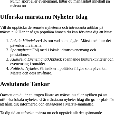
kultur, sport eller evenemang, hittar du mångsidigt innehåll på
märsta.nu.
Utforska märsta.nu Nyheter Idag
Vill du upptäcka de senaste nyheterna och intressanta artiklar på
märsta.nu? Här är några populära ämnen du kan förvänta dig att hitta:
Lokala Händelser:
Läs om vad som pågår i Märsta och hur det
påverkar invånarna.
Sportnyheter:
Följ med i lokala idrottsevenemang och
prestationer.
Kulturella Evenemang:
Upptäck spännande kulturaktiviteter och
evenemang i området.
Politiska Nyheter:
Få insikter i politiska frågor som påverkar
Märsta och dess invånare.
Avslutande Tankar
Oavsett om du är en trogen läsare av märsta.nu eller nyfiken på att
utforska lokala nyheter, så är märsta.nu nyheter idag din go-to-plats för
att hålla dig informerad och engagerad i Märsta-samhället.
Ta dig tid att utforska märsta.nu och upptäck allt det spännande