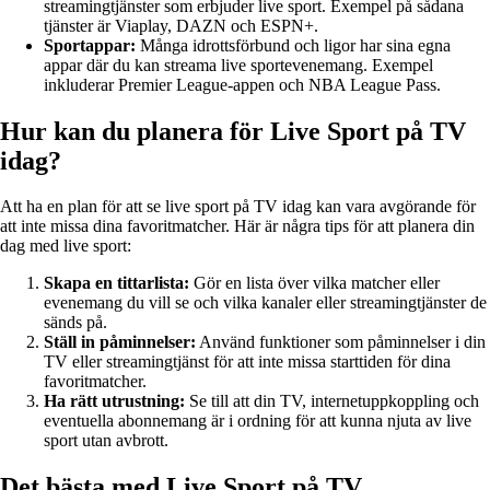
streamingtjänster som erbjuder live sport. Exempel på sådana
tjänster är Viaplay, DAZN och ESPN+.
Sportappar:
Många idrottsförbund och ligor har sina egna
appar där du kan streama live sportevenemang. Exempel
inkluderar Premier League-appen och NBA League Pass.
Hur kan du planera för Live Sport på TV
idag?
Att ha en plan för att se live sport på TV idag kan vara avgörande för
att inte missa dina favoritmatcher. Här är några tips för att planera din
dag med live sport:
Skapa en tittarlista:
Gör en lista över vilka matcher eller
evenemang du vill se och vilka kanaler eller streamingtjänster de
sänds på.
Ställ in påminnelser:
Använd funktioner som påminnelser i din
TV eller streamingtjänst för att inte missa starttiden för dina
favoritmatcher.
Ha rätt utrustning:
Se till att din TV, internetuppkoppling och
eventuella abonnemang är i ordning för att kunna njuta av live
sport utan avbrott.
Det bästa med Live Sport på TV