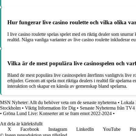
Hur fungerar live casino roulette och vilka olika va
I live casino roulette spelas spelet med en riktig dealer som snurrar k
realtid. Några vanliga varianter av live casino roulette inkluderar e
Vilka är de mest populära live casinospelen och var
Bland de mest populära live casinospelen återfinns vanligtvis live r
erbjuder. Genom att spela mot riktiga dealers i realtid får spelarn
interaktion och skapar en känsla av gemenskap bland spelarna.
MSN Nyheter: Allt du behöver veta om de senaste nyheterna
•
Lokala 
Stockholm
•
Viktig Information för Dig
•
Senaste Nyheterna från TV4
•
Gröna Lund Live: Konserter att se fram emot 2022-2024
•
Att dela är kärleksfullt
X
Facebook
Instagram
LinkedIn
YouTube
Pin
© Ingen reproduktion utan tillstånd.