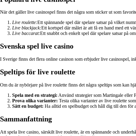
När det gäller live casinospel finns det några som sticker ut som favorit
Live roulette:
Ett spännande spel där spelare satsar på vilket num
Live blackjack:
Ett kortspel där målet är att få en hand med ett v
Live baccarat:
Ett snabbt och enkelt spel där spelare satsar på o
Svenska spel live casino
I Sverige finns det flera online casinon som erbjuder live casinospel, 
Speltips för live roulette
Om du är nybörjare på live roulette finns det några speltips som kan hj
Spela med en strategi:
Använd strategier som Martingale eller Fi
Prova olika varianter:
Testa olika varianter av live roulette som
Sätt en budget:
Ha alltid en spelbudget och håll dig till den för
Sammanfattning
Att spela live casino, särskilt live roulette, är en spännande och unde