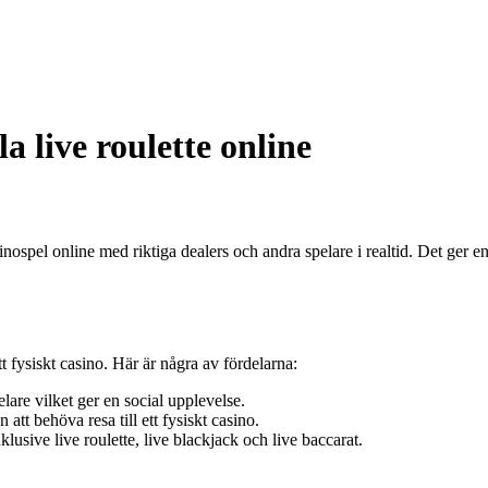
la live roulette online
asinospel online med riktiga dealers och andra spelare i realtid. Det ger
t fysiskt casino. Här är några av fördelarna:
are vilket ger en social upplevelse.
att behöva resa till ett fysiskt casino.
klusive live roulette, live blackjack och live baccarat.