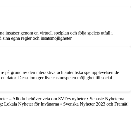
na insatser genom en virtuell spelplan och följa spelets utfall i
d sina egna regler och insatsmöjligheter.
lare på grund av den interaktiva och autentiska spelupplevelsen de
en dator. Dessutom ger live casinospelen möjlighet till social
ter – Allt du behöver veta om SVD:s nyheter
•
Senaste Nyheterna i
g: Lokala Nyheter för Invånarna
•
Svenska Nyheter 2023 och Framåt!