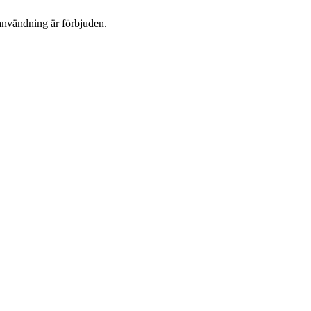
användning är förbjuden.