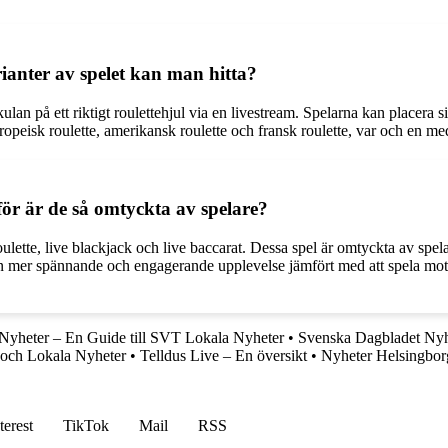
rianter av spelet kan man hitta?
ulan på ett riktigt roulettehjul via en livestream. Spelarna kan placera si
uropeisk roulette, amerikansk roulette och fransk roulette, var och en me
för är de så omtyckta av spelare?
oulette, live blackjack och live baccarat. Dessa spel är omtyckta av spe
a en mer spännande och engagerande upplevelse jämfört med att spela mot 
Nyheter – En Guide till SVT Lokala Nyheter
•
Svenska Dagbladet Nyhe
 och Lokala Nyheter
•
Telldus Live – En översikt
•
Nyheter Helsingbor
terest
TikTok
Mail
RSS