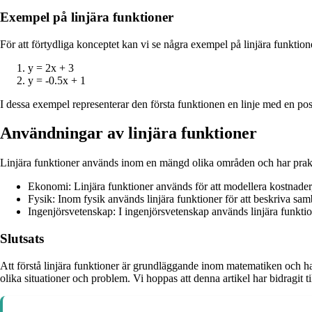
Exempel på linjära funktioner
För att förtydliga konceptet kan vi se några exempel på linjära funktion
y = 2x + 3
y = -0.5x + 1
I dessa exempel representerar den första funktionen en linje med en pos
Användningar av linjära funktioner
Linjära funktioner används inom en mängd olika områden och har prakt
Ekonomi: Linjära funktioner används för att modellera kostnader,
Fysik: Inom fysik används linjära funktioner för att beskriva sam
Ingenjörsvetenskap: I ingenjörsvetenskap används linjära funktio
Slutsats
Att förstå linjära funktioner är grundläggande inom matematiken och h
olika situationer och problem. Vi hoppas att denna artikel har bidragit til