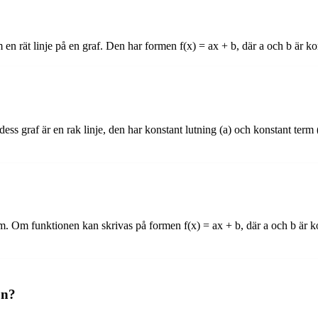
n rät linje på en graf. Den har formen f(x) = ax + b, där a och b är ko
t dess graf är en rak linje, den har konstant lutning (a) och konstant te
. Om funktionen kan skrivas på formen f(x) = ax + b, där a och b är kon
on?