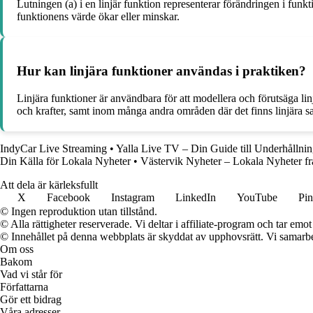
Lutningen (a) i en linjär funktion representerar förändringen i funkt
funktionens värde ökar eller minskar.
Hur kan linjära funktioner användas i praktiken?
Linjära funktioner är användbara för att modellera och förutsäga li
och krafter, samt inom många andra områden där det finns linjära s
IndyCar Live Streaming
•
Yalla Live TV – Din Guide till Underhållni
Din Källa för Lokala Nyheter
•
Västervik Nyheter – Lokala Nyheter fr
Att dela är kärleksfullt
X
Facebook
Instagram
LinkedIn
YouTube
Pin
© Ingen reproduktion utan tillstånd.
© Alla rättigheter reserverade. Vi deltar i affiliate-program och tar e
© Innehållet på denna webbplats är skyddat av upphovsrätt. Vi samarbe
Om oss
Bakom
Vad vi står för
Författarna
Gör ett bidrag
Våra adresser