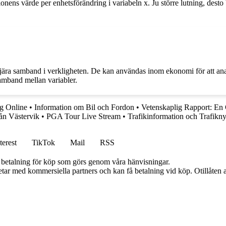
ionens värde per enhetsförändring i variabeln x. Ju större lutning, desto 
njära samband i verkligheten. De kan användas inom ekonomi för att analy
amband mellan variabler.
ng Online
•
Information om Bil och Fordon
•
Vetenskaplig Rapport: En 
ån Västervik
•
PGA Tour Live Stream
•
Trafikinformation och Trafikny
terest
TikTok
Mail
RSS
mot betalning för köp som görs genom våra hänvisningar.
tar med kommersiella partners och kan få betalning vid köp. Otillåten 