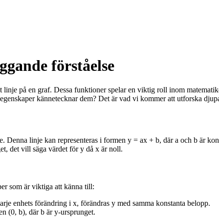
ggande förståelse
ät linje på en graf. Dessa funktioner spelar en viktig roll inom matem
 egenskaper kännetecknar dem? Det är vad vi kommer att utforska djupar
je. Denna linje kan representeras i formen y = ax + b, där a och b är kon
, det vill säga värdet för y då x är noll.
r som är viktiga att känna till:
 varje enhets förändring i x, förändras y med samma konstanta belopp.
n (0, b), där b är y-ursprunget.