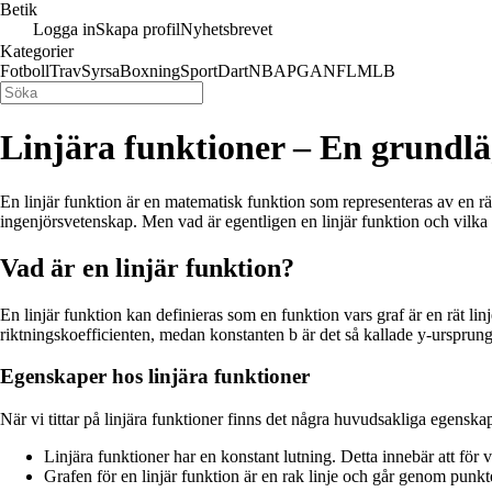
Betik
Logga in
Skapa profil
Nyhetsbrevet
Kategorier
Fotboll
Trav
Syrsa
Boxning
Sport
Dart
NBA
PGA
NFL
MLB
Linjära funktioner – En grundlä
En linjär funktion är en matematisk funktion som representeras av en r
ingenjörsvetenskap. Men vad är egentligen en linjär funktion och vilka
Vad är en linjär funktion?
En linjär funktion kan definieras som en funktion vars graf är en rät lin
riktningskoefficienten, medan konstanten b är det så kallade y-ursprunget
Egenskaper hos linjära funktioner
När vi tittar på linjära funktioner finns det några huvudsakliga egenskape
Linjära funktioner har en konstant lutning. Detta innebär att för
Grafen för en linjär funktion är en rak linje och går genom punkte