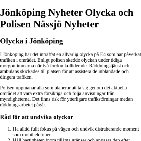
Jönköping Nyheter Olycka och
Polisen Nässjö Nyheter
Olycka i Jönköping
I Jönköping har det inträffat en allvarlig olycka på E4 som har påverkat
trafiken i området. Enligt polisen skedde olyckan under tidiga
morgontimmarna när två fordon kolliderade. Räddningstjänst och
ambulans skickades till platsen för att assistera de inblandade och
dirigera trafiken.
Polisen uppmanar alla som planerar att ta sig genom det aktuella
området att vara extra försiktiga och följa anvisningar från
myndigheterna. Det finns risk för ytterligare trafikstörningar medan
räddningsarbetet pågår.
Råd för att undvika olyckor
Ha alltid fullt fokus på vägen och undvik distraherande moment
som mobiltelefoner.
Håll hastigheten inom tillåtna gränser och anpassa den efter