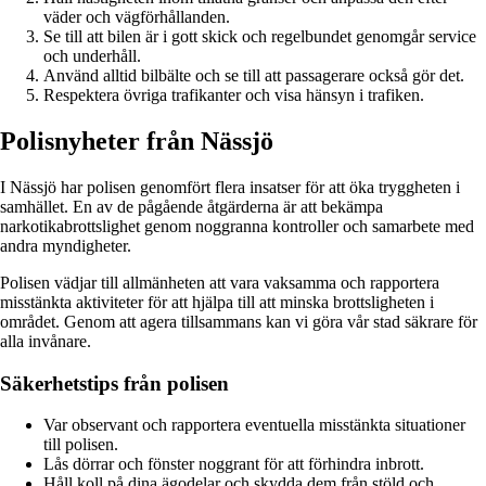
väder och vägförhållanden.
Se till att bilen är i gott skick och regelbundet genomgår service
och underhåll.
Använd alltid bilbälte och se till att passagerare också gör det.
Respektera övriga trafikanter och visa hänsyn i trafiken.
Polisnyheter från Nässjö
I Nässjö har polisen genomfört flera insatser för att öka tryggheten i
samhället. En av de pågående åtgärderna är att bekämpa
narkotikabrottslighet genom noggranna kontroller och samarbete med
andra myndigheter.
Polisen vädjar till allmänheten att vara vaksamma och rapportera
misstänkta aktiviteter för att hjälpa till att minska brottsligheten i
området. Genom att agera tillsammans kan vi göra vår stad säkrare för
alla invånare.
Säkerhetstips från polisen
Var observant och rapportera eventuella misstänkta situationer
till polisen.
Lås dörrar och fönster noggrant för att förhindra inbrott.
Håll koll på dina ägodelar och skydda dem från stöld och