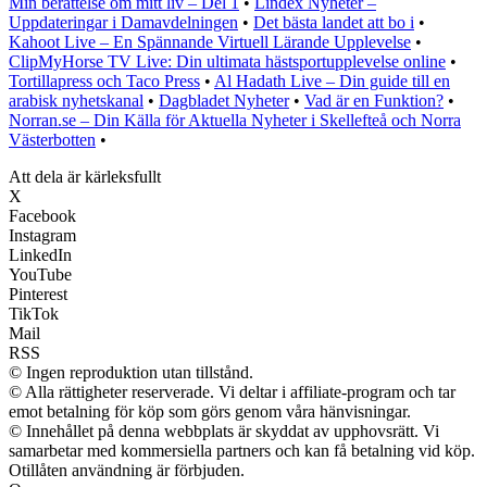
Min berättelse om mitt liv – Del 1
•
Lindex Nyheter –
Uppdateringar i Damavdelningen
•
Det bästa landet att bo i
•
Kahoot Live – En Spännande Virtuell Lärande Upplevelse
•
ClipMyHorse TV Live: Din ultimata hästsportupplevelse online
•
Tortillapress och Taco Press
•
Al Hadath Live – Din guide till en
arabisk nyhetskanal
•
Dagbladet Nyheter
•
Vad är en Funktion?
•
Norran.se – Din Källa för Aktuella Nyheter i Skellefteå och Norra
Västerbotten
•
Att dela är kärleksfullt
X
Facebook
Instagram
LinkedIn
YouTube
Pinterest
TikTok
Mail
RSS
© Ingen reproduktion utan tillstånd.
© Alla rättigheter reserverade. Vi deltar i affiliate-program och tar
emot betalning för köp som görs genom våra hänvisningar.
© Innehållet på denna webbplats är skyddat av upphovsrätt. Vi
samarbetar med kommersiella partners och kan få betalning vid köp.
Otillåten användning är förbjuden.