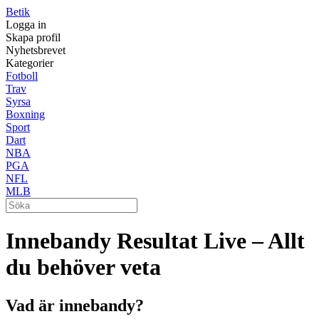
Betik
Logga in
Skapa profil
Nyhetsbrevet
Kategorier
Fotboll
Trav
Syrsa
Boxning
Sport
Dart
NBA
PGA
NFL
MLB
Innebandy Resultat Live – Allt
du behöver veta
Vad är innebandy?