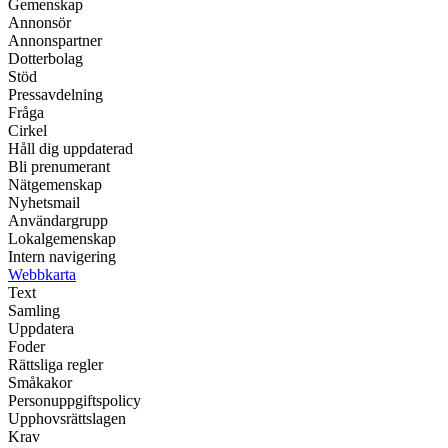
Gemenskap
Annonsör
Annonspartner
Dotterbolag
Stöd
Pressavdelning
Fråga
Cirkel
Håll dig uppdaterad
Bli prenumerant
Nätgemenskap
Nyhetsmail
Användargrupp
Lokalgemenskap
Intern navigering
Webbkarta
Text
Samling
Uppdatera
Foder
Rättsliga regler
Småkakor
Personuppgiftspolicy
Upphovsrättslagen
Krav