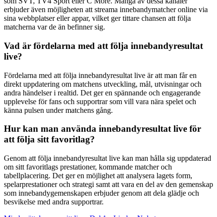
som SVT, TV4 Sport eller C More. Många av dessa kanaler
erbjuder även möjligheten att streama innebandymatcher online via
sina webbplatser eller appar, vilket ger tittare chansen att följa
matcherna var de än befinner sig.
Vad är fördelarna med att följa innebandyresultat
live?
Fördelarna med att följa innebandyresultat live är att man får en
direkt uppdatering om matchens utveckling, mål, utvisningar och
andra händelser i realtid. Det ger en spännande och engagerande
upplevelse för fans och supportrar som vill vara nära spelet och
känna pulsen under matchens gång.
Hur kan man använda innebandyresultat live för
att följa sitt favoritlag?
Genom att följa innebandyresultat live kan man hålla sig uppdaterad
om sitt favoritlags prestationer, kommande matcher och
tabellplacering. Det ger en möjlighet att analysera lagets form,
spelarprestationer och strategi samt att vara en del av den gemenskap
som innebandygemenskapen erbjuder genom att dela glädje och
besvikelse med andra supportrar.