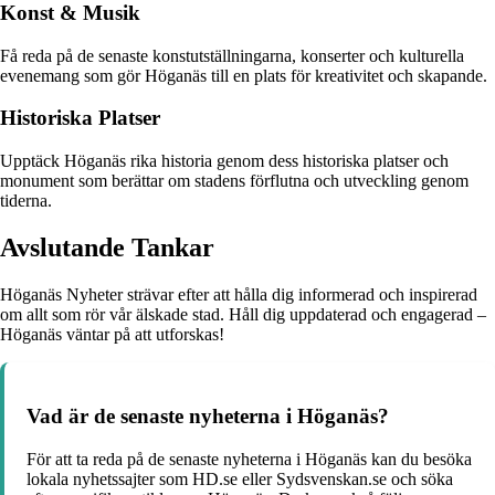
Konst & Musik
Få reda på de senaste konstutställningarna, konserter och kulturella
evenemang som gör Höganäs till en plats för kreativitet och skapande.
Historiska Platser
Upptäck Höganäs rika historia genom dess historiska platser och
monument som berättar om stadens förflutna och utveckling genom
tiderna.
Avslutande Tankar
Höganäs Nyheter strävar efter att hålla dig informerad och inspirerad
om allt som rör vår älskade stad. Håll dig uppdaterad och engagerad –
Höganäs väntar på att utforskas!
Vad är de senaste nyheterna i Höganäs?
För att ta reda på de senaste nyheterna i Höganäs kan du besöka
lokala nyhetssajter som HD.se eller Sydsvenskan.se och söka