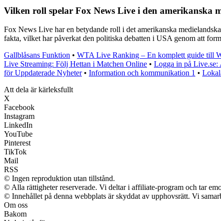
Vilken roll spelar Fox News Live i den amerikanska 
Fox News Live har en betydande roll i det amerikanska medielandskapet
fakta, vilket har påverkat den politiska debatten i USA genom att forma
Gallblåsans Funktion
•
WTA Live Ranking – En komplett guide till
Live Streaming: Följ Hettan i Matchen Online
•
Logga in på Live.se: 
för Uppdaterade Nyheter
•
Information och kommunikation 1
•
Lokal
Att dela är kärleksfullt
X
Facebook
Instagram
LinkedIn
YouTube
Pinterest
TikTok
Mail
RSS
© Ingen reproduktion utan tillstånd.
© Alla rättigheter reserverade. Vi deltar i affiliate-program och tar 
© Innehållet på denna webbplats är skyddat av upphovsrätt. Vi samarb
Om oss
Bakom