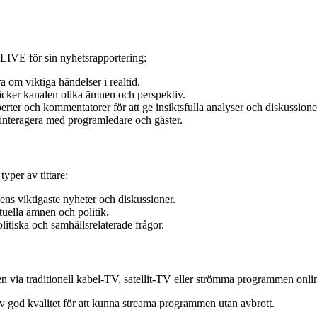
s LIVE för sin nyhetsrapportering:
a om viktiga händelser i realtid.
äcker kanalen olika ämnen och perspektiv.
er och kommentatorer för att ge insiktsfulla analyser och diskussione
h interagera med programledare och gäster.
yper av tittare:
ns viktigaste nyheter och diskussioner.
uella ämnen och politik.
itiska och samhällsrelaterade frågor.
 via traditionell kabel-TV, satellit-TV eller strömma programmen onlin
 av god kvalitet för att kunna streama programmen utan avbrott.