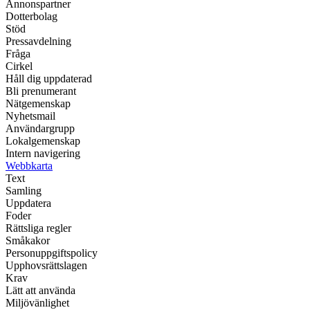
Annonspartner
Dotterbolag
Stöd
Pressavdelning
Fråga
Cirkel
Håll dig uppdaterad
Bli prenumerant
Nätgemenskap
Nyhetsmail
Användargrupp
Lokalgemenskap
Intern navigering
Webbkarta
Text
Samling
Uppdatera
Foder
Rättsliga regler
Småkakor
Personuppgiftspolicy
Upphovsrättslagen
Krav
Lätt att använda
Miljövänlighet