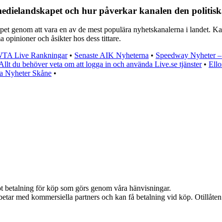
medielandskapet och hur påverkar kanalen den politis
 genom att vara en av de mest populära nyhetskanalerna i landet. Kanal
 opinioner och åsikter hos dess tittare.
 WTA Live Rankningar
•
Senaste AIK Nyheterna
•
Speedway Nyheter – 
Allt du behöver veta om att logga in och använda Live.se tjänster
•
Ello
a Nyheter Skåne
•
emot betalning för köp som görs genom våra hänvisningar.
etar med kommersiella partners och kan få betalning vid köp. Otillåte