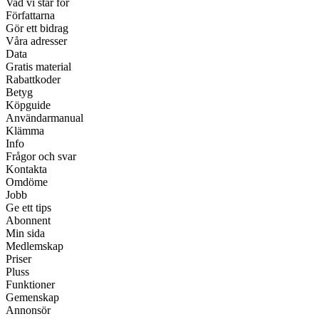
Vad vi står för
Författarna
Gör ett bidrag
Våra adresser
Data
Gratis material
Rabattkoder
Betyg
Köpguide
Användarmanual
Klämma
Info
Frågor och svar
Kontakta
Omdöme
Jobb
Ge ett tips
Abonnent
Min sida
Medlemskap
Priser
Pluss
Funktioner
Gemenskap
Annonsör