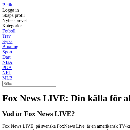
Betik
Logga in
Skapa profil
Nyhetsbrevet
Kategorier
Fotboll
Trav
Syrsa
Boxning
Sport
Dart
NBA
PGA
NFL
MLB
Fox News LIVE: Din källa för a
Vad är Fox News LIVE?
Fox News LIVE, på svenska FoxNews Live, är en amerikansk TV-kanal s