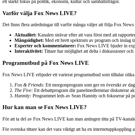
ett starkt fokus på politik, ekonomi, kultur och samhällsfrågor.
Varför välja Fox News LIVE?
Det finns flera anledningar till varför många väljer att följa Fox New
Aktualitet:
Kanalen strävar efter att vara först med att rapporter
Mångsidighet:
Med ett brett spektrum av program och inslag t
Experter och kommentatorer:
Fox News LIVE bjuder in expert
Interaktivitet:
Tittare har möjlighet att delta i diskussioner oc
Programutbud på Fox News LIVE
Fox News LIVE erbjuder ett varierat programutbud som tilltalar olika t
Fox & Friends:
Ett morgonprogram som ger en översikt av dage
The Five:
Ett debattprogram där panelmedlemmar diskuterar akt
Hannity:
Programmet leds av Sean Hannity och fokuserar på pol
Hur kan man se Fox News LIVE?
För att ta del av Fox News LIVE kan man antingen titta på TV-kanalen
För svenska tittare kan det vara viktigt att ha en internetuppkoppling