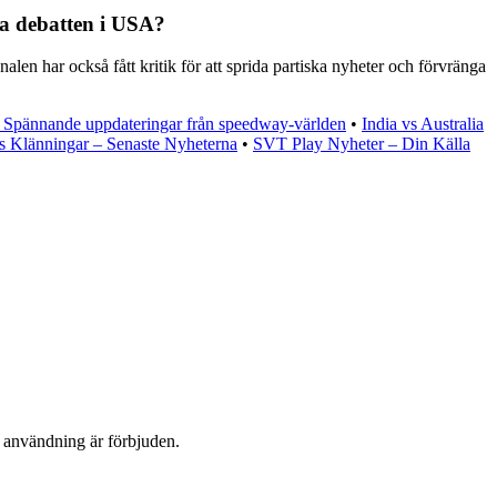
ka debatten i USA?
en har också fått kritik för att sprida partiska nyheter och förvränga
Spännande uppdateringar från speedway-världen
•
India vs Australia
s Klänningar – Senaste Nyheterna
•
SVT Play Nyheter – Din Källa
n användning är förbjuden.