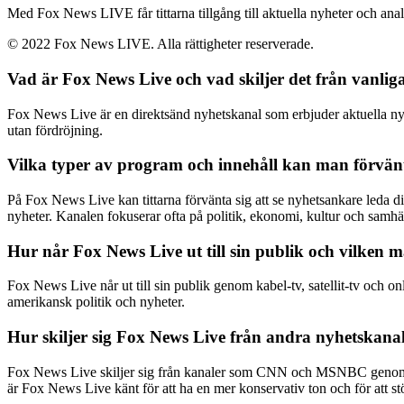
Med Fox News LIVE får tittarna tillgång till aktuella nyheter och analy
© 2022 Fox News LIVE. Alla rättigheter reserverade.
Vad är Fox News Live och vad skiljer det från vanli
Fox News Live är en direktsänd nyhetskanal som erbjuder aktuella nyhete
utan fördröjning.
Vilka typer av program och innehåll kan man förvänt
På Fox News Live kan tittarna förvänta sig att se nyhetsankare leda d
nyheter. Kanalen fokuserar ofta på politik, ekonomi, kultur och samhäl
Hur når Fox News Live ut till sin publik och vilken må
Fox News Live når ut till sin publik genom kabel-tv, satellit-tv och on
amerikansk politik och nyheter.
Hur skiljer sig Fox News Live från andra nyhetsk
Fox News Live skiljer sig från kanaler som CNN och MSNBC genom si
är Fox News Live känt för att ha en mer konservativ ton och för att stö