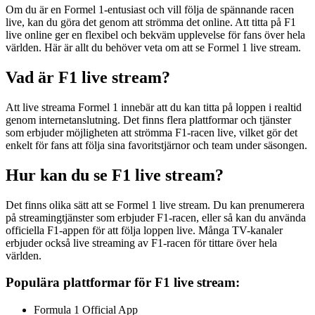
Om du är en Formel 1-entusiast och vill följa de spännande racen
live, kan du göra det genom att strömma det online. Att titta på F1
live online ger en flexibel och bekväm upplevelse för fans över hela
världen. Här är allt du behöver veta om att se Formel 1 live stream.
Vad är F1 live stream?
Att live streama Formel 1 innebär att du kan titta på loppen i realtid
genom internetanslutning. Det finns flera plattformar och tjänster
som erbjuder möjligheten att strömma F1-racen live, vilket gör det
enkelt för fans att följa sina favoritstjärnor och team under säsongen.
Hur kan du se F1 live stream?
Det finns olika sätt att se Formel 1 live stream. Du kan prenumerera
på streamingtjänster som erbjuder F1-racen, eller så kan du använda
officiella F1-appen för att följa loppen live. Många TV-kanaler
erbjuder också live streaming av F1-racen för tittare över hela
världen.
Populära plattformar för F1 live stream:
Formula 1 Official App