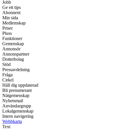
Jobb
Ge ett tips
Abonnent
Min sida
Medlemskap
Priser
Pluss
Funktioner
Gemenskap
Annonsör
Annonspartner
Dotterbolag
Stöd
Pressavdelning
Fråga
Cirkel
Håll dig uppdaterad
Bli prenumerant
Nätgemenskap
Nyhetsmail
Användargrupp
Lokalgemenskap
Intern navigering
Webbkarta
Text