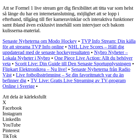
Att se Formel 1 live stream ger dig flexibilitet att titta var som helst
så länge du har en internetanslutning, möjlighet att se lopp i
efterhand, tillgång till fler kameravinklar och interaktiva funktioner
samt ibland även exklusivt innehåll som intervjuer och bakom
kulisserna-material.
Senaste Nyheterna om Modo Hockey
•
TVP Info Stream: Din källa
för att streama TVP Info online
•
NHL Live Scores – Håll dig
uppdaterad med de senaste hockeyresultaten
•
Nybro Nyheter –
Lokala Nyheter i Nybro
•
One Piece Live Action: Allt du behöver
veta
•
Scorit Live: Din Guide till Den Senaste Sportupplysningen
•
Flipkart Elektronikrea – Nu live!
•
Senaste Nyheterna från Radio
Väst
•
Live fotbollsströmning – Se din favoritmatch var du än
befinner dig
•
TV Live: Gratis Live Streaming av TV-program
Online i Sverige
•
Att dela är kärleksfullt
X
Facebook
Instagram
LinkedIn
YouTube
Pinterest
TikTok