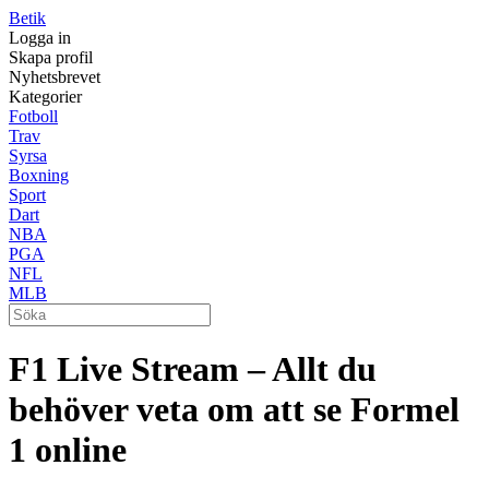
Betik
Logga in
Skapa profil
Nyhetsbrevet
Kategorier
Fotboll
Trav
Syrsa
Boxning
Sport
Dart
NBA
PGA
NFL
MLB
F1 Live Stream – Allt du
behöver veta om att se Formel
1 online