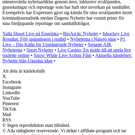
minnesvärda nyhetsartiklar genom åren, inklusive avslöjanden,
granskningar och reportage som har haft stor inverkan på samhället.
Exempelvis har Expressen gjort sig kända för sina avslöjanden inom
kriminaljournalistik medan Dagens Nyheter har vunnit priser för
sina fördjupande reportage om samhällsfrågor.
Yalla Shoot Live på Engelska
•
BioArctic Nyheter
•
Ishockey Live
Resultat: Följ spänningen i realtid
•
Nyheterna i Nässjö idag
•
P1
Live – Din Källa för Uppdaterade Nyheter
•
Senaste AIK
Nyheterna
•
Sport Nyheter
•
Live Casino: En guide till att spela live
roulette online
•
Snow White Live Action Film
•
Aktuella händelser:
Nyheter från Ukraina idag
•
Att dela är kärleksfullt
X
Facebook
Instagram
LinkedIn
YouTube
Pinterest
TikTok
Mail
RSS
© Ingen reproduktion utan tillstånd.
© Alla rättigheter reserverade. Vi deltar i affiliate-program och tar