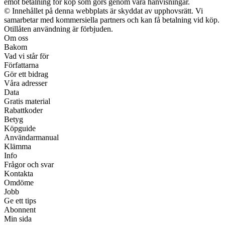
emot betalning för köp som görs genom våra hänvisningar.
© Innehållet på denna webbplats är skyddat av upphovsrätt. Vi
samarbetar med kommersiella partners och kan få betalning vid köp.
Otillåten användning är förbjuden.
Om oss
Bakom
Vad vi står för
Författarna
Gör ett bidrag
Våra adresser
Data
Gratis material
Rabattkoder
Betyg
Köpguide
Användarmanual
Klämma
Info
Frågor och svar
Kontakta
Omdöme
Jobb
Ge ett tips
Abonnent
Min sida