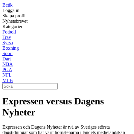
Betik
Logga in
Skapa profil
Nyhetsbrevet
Kategorier
Fotboll
Trav
Syrsa
Boxning
Sport
Dart
NBA
PGA
NFL
MLB
Expressen versus Dagens
Nyheter
Expressen och Dagens Nyheter är två av Sveriges största
dagstidningar som har varit hörnstenarna i landets medielandskap