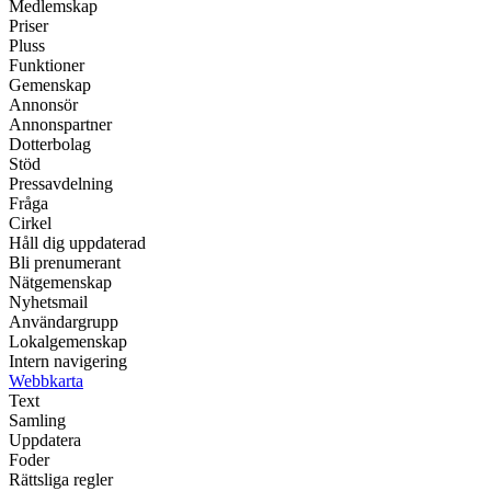
Medlemskap
Priser
Pluss
Funktioner
Gemenskap
Annonsör
Annonspartner
Dotterbolag
Stöd
Pressavdelning
Fråga
Cirkel
Håll dig uppdaterad
Bli prenumerant
Nätgemenskap
Nyhetsmail
Användargrupp
Lokalgemenskap
Intern navigering
Webbkarta
Text
Samling
Uppdatera
Foder
Rättsliga regler