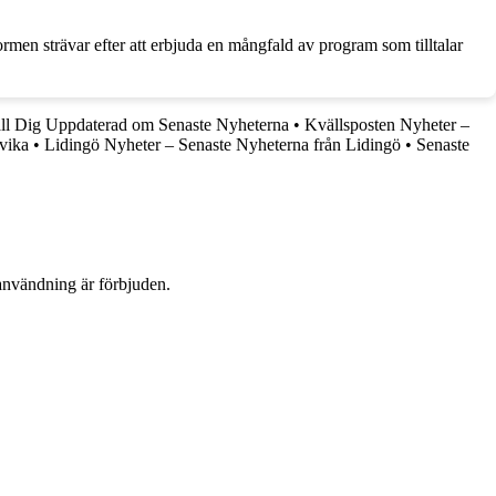
ormen strävar efter att erbjuda en mångfald av program som tilltalar
ll Dig Uppdaterad om Senaste Nyheterna
•
Kvällsposten Nyheter –
vika
•
Lidingö Nyheter – Senaste Nyheterna från Lidingö
•
Senaste
användning är förbjuden.