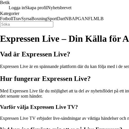
Betik
Logga in
Skapa profil
Nyhetsbrevet
Kategorier
Fotboll
Trav
Syrsa
Boxning
Sport
Dart
NBA
PGA
NFL
MLB
Expressen Live – Din Källa för 
Vad är Expressen Live?
Expressen Live är en spännande plattform där du kan följa med i de sen
Hur fungerar Expressen Live?
Med Expressen Live får du möjlighet att ta del av nyhetsflödet på ett in
det senaste som händer.
Varför välja Expressen Live TV?
Expressen Live TV erbjuder live-sändningar av viktiga händelser och 