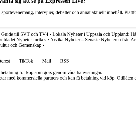
änta sig att se på Expressen Live?
portevenemang, intervjuer, debatter och annat aktuellt innehåll. Plattf
n Guide till SVT och TV4
•
Lokala Nyheter i Uppsala och Uppland: Hå
onbladet Nyheter Inrikes
•
Arvika Nyheter – Senaste Nyheterna från Ar
 Kultur och Gemenskap
•
terest
TikTok
Mail
RSS
mot betalning för köp som görs genom våra hänvisningar.
tar med kommersiella partners och kan få betalning vid köp. Otillåten 