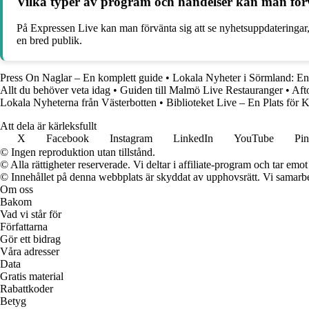
Vilka typer av program och händelser kan man förv
På Expressen Live kan man förvänta sig att se nyhetsuppdateringar, s
en bred publik.
Press On Naglar – En komplett guide
•
Lokala Nyheter i Sörmland: E
Allt du behöver veta idag
•
Guiden till Malmö Live Restauranger
•
Aft
Lokala Nyheterna från Västerbotten
•
Biblioteket Live – En Plats för
Att dela är kärleksfullt
X
Facebook
Instagram
LinkedIn
YouTube
Pin
© Ingen reproduktion utan tillstånd.
© Alla rättigheter reserverade. Vi deltar i affiliate-program och tar e
© Innehållet på denna webbplats är skyddat av upphovsrätt. Vi samarbe
Om oss
Bakom
Vad vi står för
Författarna
Gör ett bidrag
Våra adresser
Data
Gratis material
Rabattkoder
Betyg