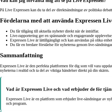
Vad kan jag förvänta mig att se på Live Expressen?
På Live Expressen kan du ta del av direktsändningar av politiska deba
Fördelarna med att använda Expressen Liv
Du får tillgång till aktuella nyheter direkt när de inträffar.
Live-rapportering ger en spännande och engagerande upplevelse
Expressen Live är lättillgängligt och kan användas på olika enhet
Du får en bredare förståelse för nyheterna genom live-sändningar
Sammanfattning
Expressen Live är den perfekta plattformen för dig som vill vara uppd
nyheterna i realtid och ta del av viktiga händelser direkt på din skärm.
Vad är Expressen Live och vad erbjuder de för tjän
Expressen Live är en plattform som erbjuder live-sändningar av nyhe
och program.