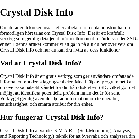
Crystal Disk Info
Om du är en teknikentusiast eller arbetar inom dataindustrin har du
förmodligen hört talas om Crystal Disk Info. Det är ett kraftfullt
verktyg som ger dig detaljerad information om din hårddisk eller SSD-
enhet. I denna artikel kommer vi att gå in på allt du behöver veta om
Crystal Disk Info och hur du kan dra nytta av dess funktioner.
Vad är Crystal Disk Info?
Crystal Disk Info är ett gratis verktyg som ger användare omfattande
information om deras lagringsenheter. Med hjälp av programmet kan
du övervaka hälsotillståndet för din hårddisk eller SSD, vilket gör det
möjligt att identifiera potentiella problem innan det är för sent.
Verktyget ger dig även detaljerad information om temperatur,
snurrhastighet, och smarta attribut för din enhet.
Hur fungerar Crystal Disk Info?
Crystal Disk Info använder S.M.A.R.T (Self-Monitoring, Analysis,
and Reporting Technology)-teknik för att övervaka och analysera din