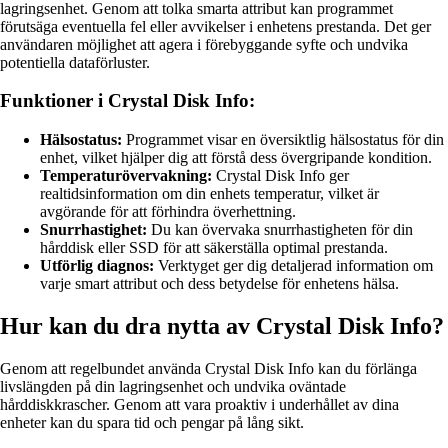
lagringsenhet. Genom att tolka smarta attribut kan programmet
förutsäga eventuella fel eller avvikelser i enhetens prestanda. Det ger
användaren möjlighet att agera i förebyggande syfte och undvika
potentiella dataförluster.
Funktioner i Crystal Disk Info:
Hälsostatus:
Programmet visar en översiktlig hälsostatus för din
enhet, vilket hjälper dig att förstå dess övergripande kondition.
Temperaturövervakning:
Crystal Disk Info ger
realtidsinformation om din enhets temperatur, vilket är
avgörande för att förhindra överhettning.
Snurrhastighet:
Du kan övervaka snurrhastigheten för din
hårddisk eller SSD för att säkerställa optimal prestanda.
Utförlig diagnos:
Verktyget ger dig detaljerad information om
varje smart attribut och dess betydelse för enhetens hälsa.
Hur kan du dra nytta av Crystal Disk Info?
Genom att regelbundet använda Crystal Disk Info kan du förlänga
livslängden på din lagringsenhet och undvika oväntade
hårddiskkrascher. Genom att vara proaktiv i underhållet av dina
enheter kan du spara tid och pengar på lång sikt.