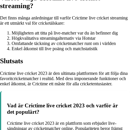
streaming?
Det finns många anledningar till varför Crictime live cricket streaming
är ett utmärkt val för cricketälskare:
Möjligheten att titta på live-matcher var du än befinner dig
Högkvalitativa streamingalternativ via Hotstar
Omfattande täckning av cricketmatcher runt om i världen
Enkel åtkomst till live poäng och matchstatistik
Slutsats
Crictime live cricket 2023 är den ultimata plattformen för att följa dina
favoritcricketmatcher i realtid. Med dess imponerande funktioner och
enkel åtkomst, är Crictime ett måste för alla cricketentusiaster.
Vad är Crictime live cricket 2023 och varför är
det populärt?
Crictime live cricket 2023 är en plattform som erbjuder live-
sändningar av cricketmatcher online. Populariteten beror främst