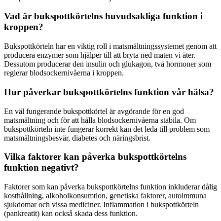
Vad är bukspottkörtelns huvudsakliga funktion i
kroppen?
Bukspottkörteln har en viktig roll i matsmältningssystemet genom att
producera enzymer som hjälper till att bryta ned maten vi äter.
Dessutom producerar den insulin och glukagon, två hormoner som
reglerar blodsockernivåerna i kroppen.
Hur påverkar bukspottkörtelns funktion vår hälsa?
En väl fungerande bukspottkörtel är avgörande för en god
matsmältning och för att hålla blodsockernivåerna stabila. Om
bukspottkörteln inte fungerar korrekt kan det leda till problem som
matsmältningsbesvär, diabetes och näringsbrist.
Vilka faktorer kan påverka bukspottkörtelns
funktion negativt?
Faktorer som kan påverka bukspottkörtelns funktion inkluderar dålig
kosthållning, alkoholkonsumtion, genetiska faktorer, autoimmuna
sjukdomar och vissa mediciner. Inflammation i bukspottkörteln
(pankreatit) kan också skada dess funktion.