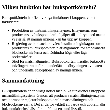
Vilken funktion har bukspottkörteln?
Bukspottkörteln har flera viktiga funktioner i kroppen, vilket
inkluderar:
Produktion av matsmältningsenzymer: Enzymerna som
produceras av bukspottkörteln hjälper till att bryta ned maten
vi äter så att näringsämnena kan tas upp av kroppen.
Reglering av blodsockernivåer: Insulin och glukagon som
produceras av bukspottkörteln är avgörande för att balansera
blodsockernivåerna och förhindra höga eller låga
sockernivåer.
Stöd för matsmältningen: Bukspottkörteln frisätter bukspott i
tolvfingertarmen för att underlätta nedbrytningen av maten
och underlätta absorptionen av näringsämnen.
Sammanfattning
Bukspottkörteln är en viktig körtel med olika funktioner i kroppens
matsmältningssystem. Genom att producera matsmältningsenzymer
och hormoner reglerar bukspottkörteln matsmältningen och
blodsockernivåerna. Det är därför viktigt att vårda och upprätthålla
bukspottkörtelns hälsa för att främja en sund livsstil.