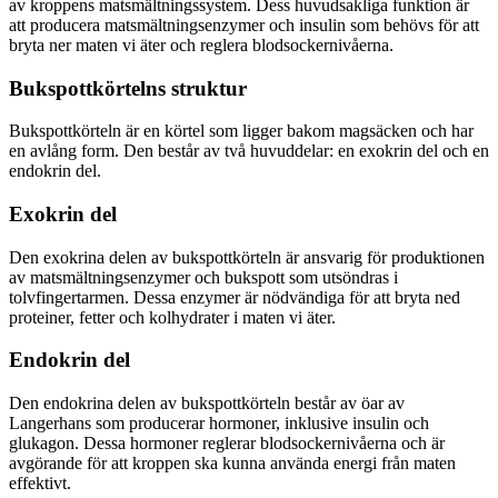
av kroppens matsmältningssystem. Dess huvudsakliga funktion är
att producera matsmältningsenzymer och insulin som behövs för att
bryta ner maten vi äter och reglera blodsockernivåerna.
Bukspottkörtelns struktur
Bukspottkörteln är en körtel som ligger bakom magsäcken och har
en avlång form. Den består av två huvuddelar: en exokrin del och en
endokrin del.
Exokrin del
Den exokrina delen av bukspottkörteln är ansvarig för produktionen
av matsmältningsenzymer och bukspott som utsöndras i
tolvfingertarmen. Dessa enzymer är nödvändiga för att bryta ned
proteiner, fetter och kolhydrater i maten vi äter.
Endokrin del
Den endokrina delen av bukspottkörteln består av öar av
Langerhans som producerar hormoner, inklusive insulin och
glukagon. Dessa hormoner reglerar blodsockernivåerna och är
avgörande för att kroppen ska kunna använda energi från maten
effektivt.