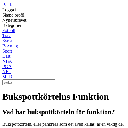
Betik
Logga in
Skapa profil
Nyhetsbrevet
Kategorier
Fotboll
Trav
Syrsa
Boxning
Sport
Dart
NBA
PGA
NFL
MLB
Bukspottkörtelns Funktion
Vad har bukspottkörteln för funktion?
Bukspottkörteln, eller pankreas som det även kallas, är en viktig del