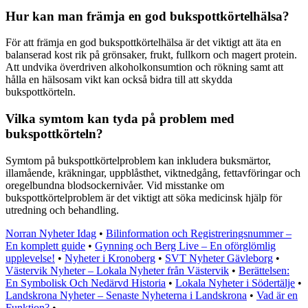
Hur kan man främja en god bukspottkörtelhälsa?
För att främja en god bukspottkörtelhälsa är det viktigt att äta en
balanserad kost rik på grönsaker, frukt, fullkorn och magert protein.
Att undvika överdriven alkoholkonsumtion och rökning samt att
hålla en hälsosam vikt kan också bidra till att skydda
bukspottkörteln.
Vilka symtom kan tyda på problem med
bukspottkörteln?
Symtom på bukspottkörtelproblem kan inkludera buksmärtor,
illamående, kräkningar, uppblåsthet, viktnedgång, fettavföringar och
oregelbundna blodsockernivåer. Vid misstanke om
bukspottkörtelproblem är det viktigt att söka medicinsk hjälp för
utredning och behandling.
Norran Nyheter Idag
•
Bilinformation och Registreringsnummer –
En komplett guide
•
Gynning och Berg Live – En oförglömlig
upplevelse!
•
Nyheter i Kronoberg
•
SVT Nyheter Gävleborg
•
Västervik Nyheter – Lokala Nyheter från Västervik
•
Berättelsen:
En Symbolisk Och Nedärvd Historia
•
Lokala Nyheter i Södertälje
•
Landskrona Nyheter – Senaste Nyheterna i Landskrona
•
Vad är en
Funktion?
•