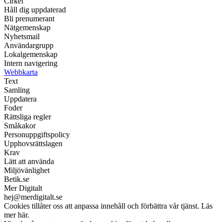
Cirkel
Håll dig uppdaterad
Bli prenumerant
Nätgemenskap
Nyhetsmail
Användargrupp
Lokalgemenskap
Intern navigering
Webbkarta
Text
Samling
Uppdatera
Foder
Rättsliga regler
Småkakor
Personuppgiftspolicy
Upphovsrättslagen
Krav
Lätt att använda
Miljövänlighet
Betik.se
Mer Digitalt
hej@merdigitalt.se
Cookies tillåter oss att anpassa innehåll och förbättra vår tjänst. Läs
mer här.