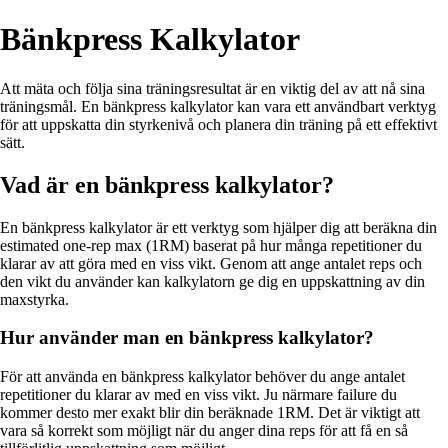
Bänkpress Kalkylator
Att mäta och följa sina träningsresultat är en viktig del av att nå sina
träningsmål. En bänkpress kalkylator kan vara ett användbart verktyg
för att uppskatta din styrkenivå och planera din träning på ett effektivt
sätt.
Vad är en bänkpress kalkylator?
En bänkpress kalkylator är ett verktyg som hjälper dig att beräkna din
estimated one-rep max (1RM) baserat på hur många repetitioner du
klarar av att göra med en viss vikt. Genom att ange antalet reps och
den vikt du använder kan kalkylatorn ge dig en uppskattning av din
maxstyrka.
Hur använder man en bänkpress kalkylator?
För att använda en bänkpress kalkylator behöver du ange antalet
repetitioner du klarar av med en viss vikt. Ju närmare failure du
kommer desto mer exakt blir din beräknade 1RM. Det är viktigt att
vara så korrekt som möjligt när du anger dina reps för att få en så