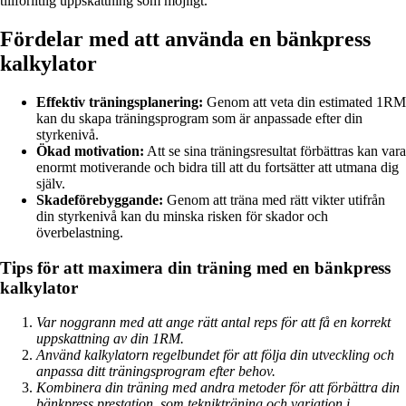
tillförlitlig uppskattning som möjligt.
Fördelar med att använda en bänkpress
kalkylator
Effektiv träningsplanering:
Genom att veta din estimated 1RM
kan du skapa träningsprogram som är anpassade efter din
styrkenivå.
Ökad motivation:
Att se sina träningsresultat förbättras kan vara
enormt motiverande och bidra till att du fortsätter att utmana dig
själv.
Skadeförebyggande:
Genom att träna med rätt vikter utifrån
din styrkenivå kan du minska risken för skador och
överbelastning.
Tips för att maximera din träning med en bänkpress
kalkylator
Var noggrann med att ange rätt antal reps för att få en korrekt
uppskattning av din 1RM.
Använd kalkylatorn regelbundet för att följa din utveckling och
anpassa ditt träningsprogram efter behov.
Kombinera din träning med andra metoder för att förbättra din
bänkpress prestation, som teknikträning och variation i