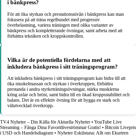
i bänkpress?
För att öka styrkan och prestationsnivån i bänkpress kan man
fokusera på att träna regelbundet med progressiv
överbelastning, variera träningen med olika varianter av
bänkpress och kompletterande övningar, samt arbeta med att
förbättra tekniken och kroppskontrollen.
Vilka är de potentiella fördelarna med att
inkludera bänkpress i sitt träningsprogram?
Att inkludera bänkpress i sitt träningsprogram kan bidra till att
öka muskelmassan och styrkan i överkroppen, förbättra
prestanda i andra styrketräningsövningar, stärka musklerna
kring axlar och bröst, samt bidra till en ökad kroppsstabilitet och
balans. Det är en effektiv övning för att bygga en stark och
välutvecklad överkropp.
TV4 Nyheter – Din Källa för Aktuella Nyheter
•
YouTube Live
Streaming – Fånga Dina Favoritliveströmmar Gratis!
•
Bitcoin Livepris
i USD och Handelsdiagram
•
Nyheter Eskilstuna: Allt om Ekuriren