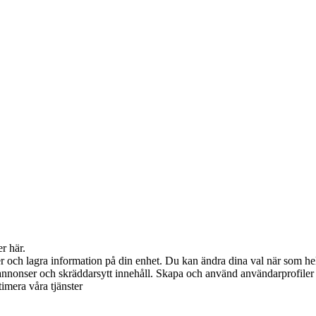
er här.
 och lagra information på din enhet. Du kan ändra dina val när som hels
annonser och skräddarsytt innehåll. Skapa och använd användarprofiler f
timera våra tjänster