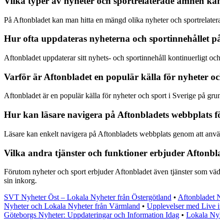
Vilka typer av nyheter och sportrelaterade ämnen ka
På Aftonbladet kan man hitta en mängd olika nyheter och sportrelatera
Hur ofta uppdateras nyheterna och sportinnehållet p
Aftonbladet uppdaterar sitt nyhets- och sportinnehåll kontinuerligt oc
Varför är Aftonbladet en populär källa för nyheter oc
Aftonbladet är en populär källa för nyheter och sport i Sverige på gr
Hur kan läsare navigera på Aftonbladets webbplats för
Läsare kan enkelt navigera på Aftonbladets webbplats genom att använd
Vilka andra tjänster och funktioner erbjuder Aftonbla
Förutom nyheter och sport erbjuder Aftonbladet även tjänster som väde
sin inkorg.
SVT Nyheter Öst – Lokala Nyheter från Östergötland
•
Aftonbladet N
Nyheter och Lokala Nyheter från Värmland
•
Upplevelser med Live i
Göteborgs Nyheter: Uppdateringar och Information Idag
•
Lokala Nyh