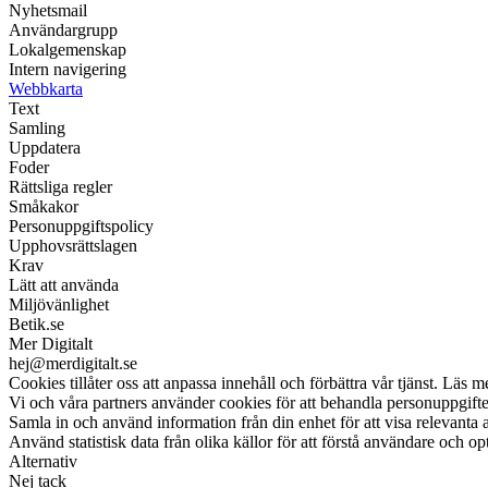
Nyhetsmail
Användargrupp
Lokalgemenskap
Intern navigering
Webbkarta
Text
Samling
Uppdatera
Foder
Rättsliga regler
Småkakor
Personuppgiftspolicy
Upphovsrättslagen
Krav
Lätt att använda
Miljövänlighet
Betik.se
Mer Digitalt
hej@merdigitalt.se
Cookies tillåter oss att anpassa innehåll och förbättra vår tjänst. Läs m
Vi och våra partners använder cookies för att behandla personuppgifter
Samla in och använd information från din enhet för att visa relevanta 
Använd statistisk data från olika källor för att förstå användare och op
Alternativ
Nej tack