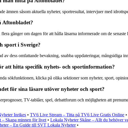
n man hitta på Aftonbladet?
de ämnen såsom aktuella nyheter, sportresultat, intervjuer med idrottsp
å Aftonbladet?
h flera gånger om dagen för att hålla läsarna informerade om de senaste 
h sport i Sverige?
und av dess omfattande bevakning, snabba uppdateringar, mångsidiga inn
 att hitta specifik nyhets- och sportinformation?
a sökfunktionen, klicka på olika sektioner som nyheter, sport, opinion 
det för sina läsare utöver nyheter och sport?
rprognoser, TV-tablåer, spel, debattforum och möjligheten att prenumere
yheter Inrikes
•
TV6 Live Stream – Titta på TV6 Live Gratis Online
t – Skapa minnen för livet
•
Lokala Nyheter Skåne – Allt du behöver v
eter – En Guide till SVT Lokala Nyheter
•