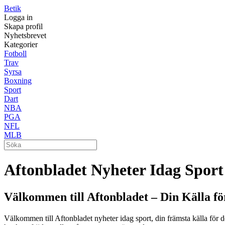
Betik
Logga in
Skapa profil
Nyhetsbrevet
Kategorier
Fotboll
Trav
Syrsa
Boxning
Sport
Dart
NBA
PGA
NFL
MLB
Aftonbladet Nyheter Idag Sport
Välkommen till Aftonbladet – Din Källa fö
Välkommen till Aftonbladet nyheter idag sport, din främsta källa för de