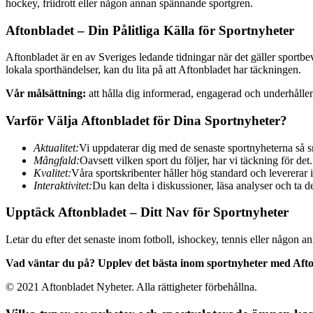
hockey, friidrott eller någon annan spännande sportgren.
Aftonbladet – Din Pålitliga Källa för Sportnyheter
Aftonbladet är en av Sveriges ledande tidningar när det gäller sportbe
lokala sporthändelser, kan du lita på att Aftonbladet har täckningen.
Vår målsättning:
att hålla dig informerad, engagerad och underhållen
Varför Välja Aftonbladet för Dina Sportnyheter?
Aktualitet:
Vi uppdaterar dig med de senaste sportnyheterna så sn
Mångfald:
Oavsett vilken sport du följer, har vi täckning för det.
Kvalitet:
Våra sportskribenter håller hög standard och levererar 
Interaktivitet:
Du kan delta i diskussioner, läsa analyser och ta 
Upptäck Aftonbladet – Ditt Nav för Sportnyheter
Letar du efter det senaste inom fotboll, ishockey, tennis eller någon 
Vad väntar du på? Upplev det bästa inom sportnyheter med Afto
© 2021 Aftonbladet Nyheter. Alla rättigheter förbehållna.